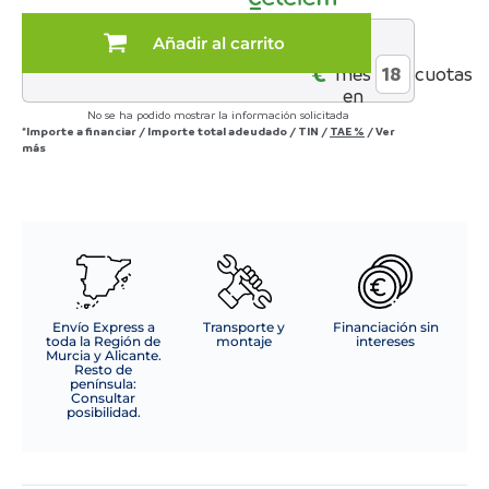
MOD.
ZENIT
Añadir al carrito
al
140*200
€*
mes
cuotas
cantidad
en
No se ha podido mostrar la información solicitada
*Importe a financiar
/
Importe total adeudado
/
TIN
/
TAE
%
/
Ver
más
Envío Express a
Transporte y
Financiación sin
toda la Región de
montaje
intereses
Murcia y Alicante.
Resto de
península:
Consultar
posibilidad.