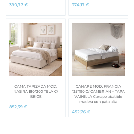
390,77
€
374,17
€
CAMA TAPIZADA MOD.
CANAPE MOD. FRANCIA
NASIRA 180*200 TELA C/
135*190 C/ CAMBRIAN – TAPA
BEIGE
VAINILLA Canape abatible
madera con pata alta
852,39
€
452,76
€