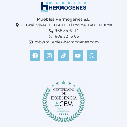
Muebles Hermogenes S.L.
C. Gral. Vives, 1, 30381 El Llano del Beal, Murcia
968 54 61 14
608 52 15 65
mh@muebles-hermogenes.com
F
I
T
Y
W
a
n
i
o
h
c
s
k
u
a
e
t
t
t
t
b
a
o
u
s
o
g
k
b
a
o
r
e
p
k
a
p
m