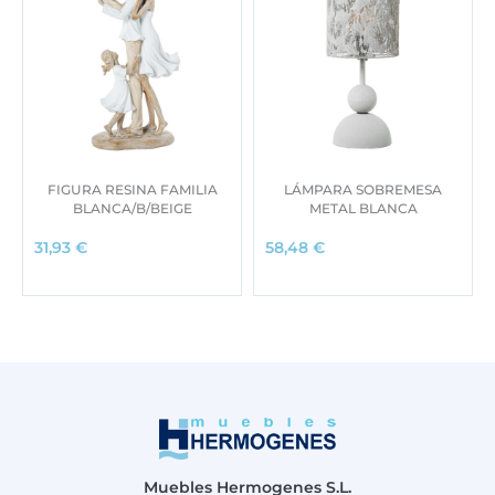
5
0
6
0
,
0
€
0
.
€
.
FIGURA RESINA FAMILIA
LÁMPARA SOBREMESA
BLANCA/B/BEIGE
METAL BLANCA
31,93
€
58,48
€
Muebles Hermogenes S.L.