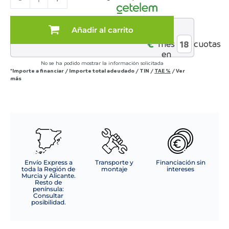
cantidad
Añadir al carrito
al
€*
mes
cuotas
en
No se ha podido mostrar la información solicitada
*Importe a financiar
/
Importe total adeudado
/
TIN
/
TAE
%
/
Ver
más
Envío Express a
Transporte y
Financiación sin
toda la Región de
montaje
intereses
Murcia y Alicante.
Resto de
península:
Consultar
posibilidad.