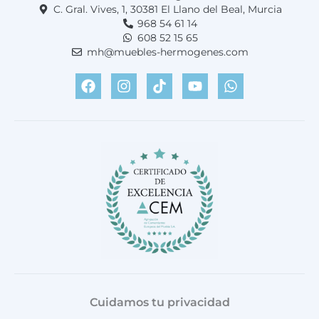
C. Gral. Vives, 1, 30381 El Llano del Beal, Murcia
968 54 61 14
608 52 15 65
mh@muebles-hermogenes.com
F
I
T
Y
W
a
n
i
o
h
c
s
k
u
a
e
t
t
t
t
b
a
o
u
s
o
g
k
b
a
o
r
e
p
k
a
p
m
Cuidamos tu privacidad