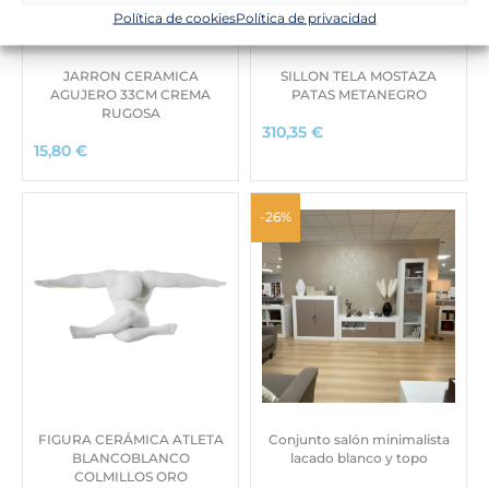
Política de cookies
Política de privacidad
JARRON CERAMICA
SILLON TELA MOSTAZA
AGUJERO 33CM CREMA
PATAS METANEGRO
RUGOSA
310,35
€
15,80
€
-26%
FIGURA CERÁMICA ATLETA
Conjunto salón minimalista
BLANCOBLANCO
lacado blanco y topo
COLMILLOS ORO
E
E