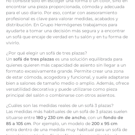
no consiste solo en escoger una forma o un color, sino en
encontrar una pieza proporcionada, cómoda y adecuada
para el uso diario. Por eso, contar con asesoramiento
profesional es clave para valorar medidas, acabados y
distribución. En Grupo Hermógenes trabajamos para
ayudarte a tomar una decisión más segura y a encontrar
un sofá que encaje de verdad en tu salón y en tu forma de
vivirlo.
¿Por qué elegir un sofá de tres plazas?
Un
sofá de tres plazas
es una solución equilibrada para
quienes quieren más capacidad de asiento sin llegar a un
formato excesivamente grande. Permite crear una zona
de estar cómoda, acogedora y funcional, y suele adaptarse
bien a salones de tamaño medio o amplio. Además, ofrece
versatilidad decorativa y puede utilizarse como pieza
principal del salón o combinarse con otros asientos.
¿Cuáles son las medidas reales de un sofá 3 plazas?
Las medidas más habituales de un sofá de 3 plazas suelen
situarse entre
180 y 230 cm de ancho
, con un
fondo de
85 a 105 cm
. Por ejemplo, un modelo de
200 x 95 cm
entra dentro de una medida muy habitual para un sofá de