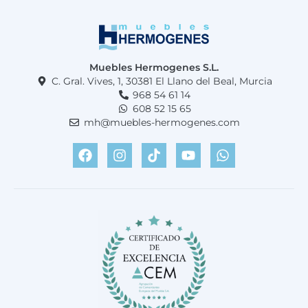
Muebles Hermogenes S.L.
C. Gral. Vives, 1, 30381 El Llano del Beal, Murcia
968 54 61 14
608 52 15 65
mh@muebles-hermogenes.com
F
I
T
Y
W
a
n
i
o
h
c
s
k
u
a
e
t
t
t
t
b
a
o
u
s
o
g
k
b
a
o
r
e
p
k
a
p
m