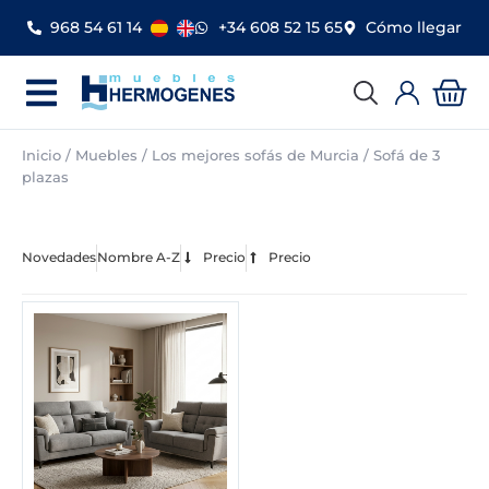
Ir
968 54 61 14
+34 608 52 15 65
Cómo llegar
al
contenido
Car
Inicio
/
Muebles
/
Los mejores sofás de Murcia
/ Sofá de 3
plazas
Novedades
Nombre A-Z
Precio
Precio