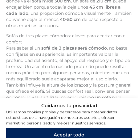
donde va el sofá mide
300 cm
, un sofá de
210 cm
puede
encajar bien porque todavía deja unos
45 cm libres a
cada lado
, una proporción cómoda visualmente. También
conviene dejar al menos
40-50 cm
de paso respecto a
otros muebles cercanos.
Sofás de tres plazas cómodos: claves para acertar con el
confort
Para saber si un
sofá de 3 plazas será cómodo
, no basta
con fijarse en su apariencia. Es importante valorar la
profundidad del asiento, el apoyo del respaldo y el tipo de
firmeza. Un asiento demasiado profundo puede resultar
menos práctico para algunas personas, mientras que uno
más equilibrado suele adaptarse mejor al uso diario.
También influye la altura de los brazos y la postura general
que ofrece el sofá. Si buscas confort real, conviene pensar
en cómo lo vas a utilizar: no es lo mismo un sofá para
recibir visitas que uno pensado para descansar todos los
Cuidamos tu privacidad
días. Elegir con criterio mejora mucho la experiencia final.
Utilizamos cookies propias y de terceros para obtener datos
estadísticos de la navegación de nuestros usuarios, ofrecer
Cuándo elegir un sofá de 3 plazas para tu salón
marketing personalizado y mejorar nuestros servicios.
Un
sofá de 3 plazas
suele ser una buena elección cuando
el salón necesita una pieza principal cómoda,
Aceptar todo