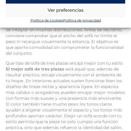
proporcionada y con suficiente capacidad de asiento.
Encaja bien en estancias medianas o amplias y también
Ver preferencias
en hogares donde se utiliza el salón de forma intensiva. Es
una opción recomendable si buscas un formato versátil,
Política de cookies
Política de privacidad
más espacioso que un
sofá de 2 plazas
, pero todavía fácil
de integrar en muchas distribuciones. Antes de decidirte,
conviene comprobar que el ancho del sofá no limite el
paso ni recargue visualmente la estancia. El objetivo es
que aporte comodidad sin comprometer la funcionalidad
del conjunto.
Qué tipo de sofá de tres plazas encaja mejor con tu estilo
El mejor sofá de tres plazas
será aquel que, además de
resultar práctico, encaje visualmente con el ambiente de
tu hogar. En interiores actuales suelen funcionar bien los
diseños de líneas rectas y apariencia ligera. En espacios
más cálidos o acogedores, pueden encajar mejor modelos
con formas más suaves y una presencia más envolvente.
El color también tiene mucho peso: los tonos claros
ayudan a aligerar visualmente el espacio y los tonos más
profundos aportan carácter. Elegir un sofá acorde con tu
estilo permite que la pieza no solo cumpla una función
práctica, sino que además refuerce la identidad del salón.