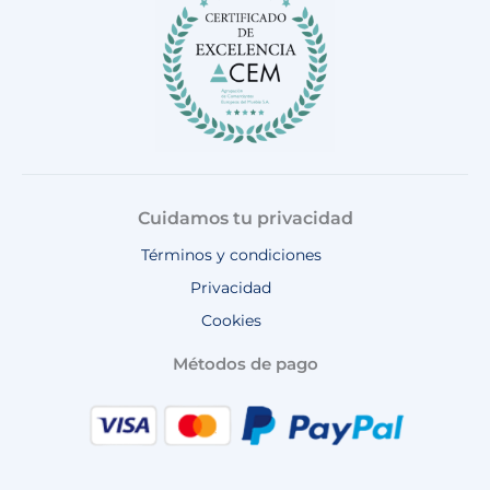
k
a
p
m
Cuidamos tu privacidad
Términos y condiciones
Privacidad
Cookies
Métodos de pago