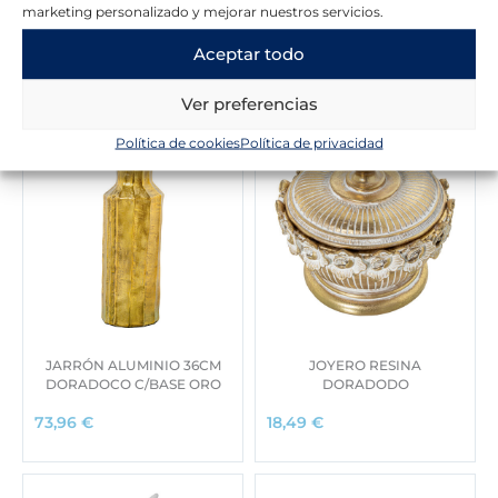
marketing personalizado y mejorar nuestros servicios.
Novedades en la tienda
Aceptar todo
Ver preferencias
Política de cookies
Política de privacidad
JARRÓN ALUMINIO 36CM
JOYERO RESINA
DORADOCO C/BASE ORO
DORADODO
73,96
€
18,49
€