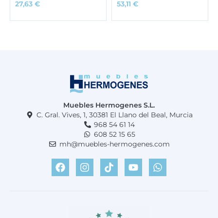
27,63
€
53,11
€
Muebles Hermogenes S.L.
C. Gral. Vives, 1, 30381 El Llano del Beal, Murcia
968 54 61 14
608 52 15 65
mh@muebles-hermogenes.com
F
I
T
Y
W
a
n
i
o
h
c
s
k
u
a
e
t
t
t
t
b
a
o
u
s
o
g
k
b
a
o
r
e
p