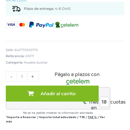
IVA INCLUIDO
Plazo de entrega:
4-8 DIAS
EAN:
8427701659719
Referencia:
65971
Categoría:
Mueble Auxiliar
SILLÓN
Págalo a plazos con
TELA
-
+
BEIGE
PATAS
METALEGRO
Añadir al carrito
al
cantidad
€*
mes
cuotas
en
No se ha podido mostrar la información solicitada
*Importe a financiar
/
Importe total adeudado
/
TIN
/
TAE
%
/
Ver
más