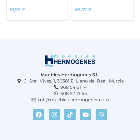
16,99
€
68,37
€
Muebles Hermogenes S.L.
C. Gral. Vives, 1, 30381 El Llano del Beal, Murcia
968 54 61 14
608 52 15 65
mh@muebles-hermogenes.com
F
I
T
Y
W
a
n
i
o
h
c
s
k
u
a
e
t
t
t
t
b
a
o
u
s
o
g
k
b
a