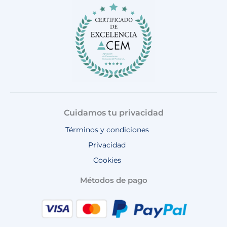
o
r
e
p
k
a
p
m
Cuidamos tu privacidad
Términos y condiciones
Privacidad
Cookies
Métodos de pago