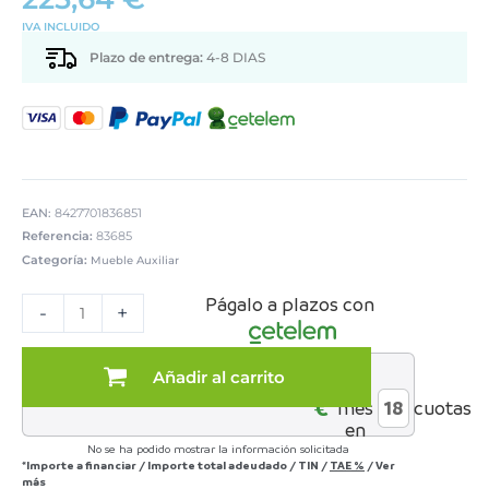
IVA INCLUIDO
Plazo de entrega:
4-8 DIAS
EAN:
8427701836851
Referencia:
83685
Categoría:
Mueble Auxiliar
SILLÓN
Págalo a plazos con
TELA
-
+
BEIGE
PATAS
MADERAMADERA
Añadir al carrito
al
cantidad
€*
mes
cuotas
en
No se ha podido mostrar la información solicitada
*Importe a financiar
/
Importe total adeudado
/
TIN
/
TAE
%
/
Ver
más