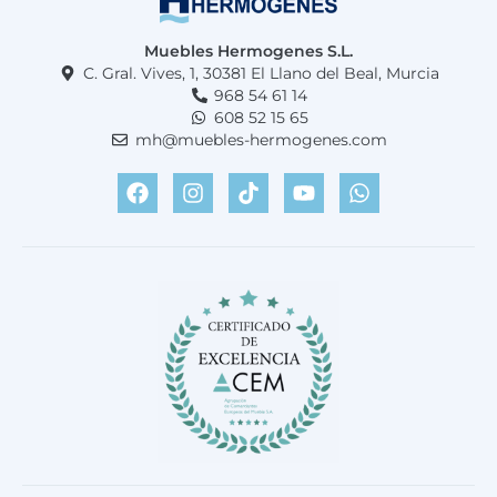
Muebles Hermogenes S.L.
C. Gral. Vives, 1, 30381 El Llano del Beal, Murcia
968 54 61 14
608 52 15 65
mh@muebles-hermogenes.com
F
I
T
Y
W
a
n
i
o
h
c
s
k
u
a
e
t
t
t
t
b
a
o
u
s
o
g
k
b
a
o
r
e
p
k
a
p
m