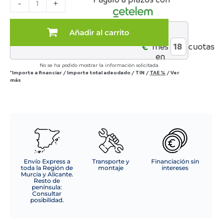
-
+
ERIS
RELAX
ELECTRICO
Añadir al carrito
al
TELA
€*
mes
cuotas
C/
en
GRIS
No se ha podido mostrar la información solicitada
+
*Importe a financiar
/
Importe total adeudado
/
TIN
/
TAE
%
/
Ver
CARGADOR
más
RELAX
ELECTRICO,
GIRATORIO
Y
BALANCIN
cantidad
Envío Express a
Transporte y
Financiación sin
toda la Región de
montaje
intereses
Murcia y Alicante.
Resto de
península:
Consultar
posibilidad.