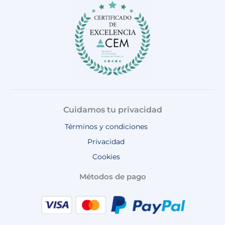
,
o
r
e
p
9
€
k
a
p
8
.
m
€
.
Cuidamos tu privacidad
Términos y condiciones
Privacidad
Cookies
Métodos de pago