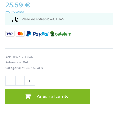
25,59
€
IVA INCLUIDO
Plazo de entrega:
4-8 DIAS
EAN:
8427701841312
Referencia:
84131
Categoría:
Mueble Auxiliar
SILLA
PLEGABLE
-
+
METAL
ASIENTO
AENTO
Añadir al carrito
POLIPIEL
ACOLCHADO
cantidad