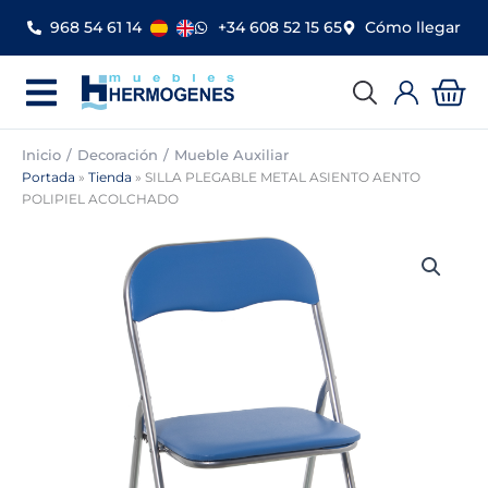
Ir
968 54 61 14
+34 608 52 15 65
Cómo llegar
al
contenido
Car
Inicio
Decoración
Mueble Auxiliar
Portada
»
Tienda
»
SILLA PLEGABLE METAL ASIENTO AENTO
POLIPIEL ACOLCHADO