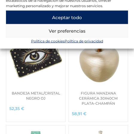
estadísticos de la navegación de nuestros usuarios, ofrecer
marketing personalizado y mejorar nuestros servicios.
Novedades en la tienda
Aceptar todo
Ver preferencias
Política de cookies
Política de privacidad
BANDEJA METAL/CRISTAL
FIGURA MANZANA
NEGRO OJ
CERÁMICA 30X40CM
PLATA-CHAMPÁN
52,35
€
58,91
€