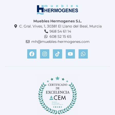
Muebles Hermogenes S.L.
C. Gral. Vives, 1, 30381 El Llano del Beal, Murcia
968 54 61 14
608 52 15 65
mh@muebles-hermogenes.com
F
I
T
Y
W
a
n
i
o
h
c
s
k
u
a
e
t
t
t
t
b
a
o
u
s
o
g
k
b
a
o
r
e
p
k
a
p
m