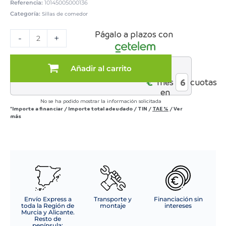
Referencia:
10145005000136
Categoría:
Sillas de comedor
SILLA
Págalo a plazos con
MOD.
-
+
VALERA
TELA
C/
Añadir al carrito
al
MARRON
€*
mes
cuotas
-
en
PATA
No se ha podido mostrar la información solicitada
NEGRA
*Importe a financiar
/
Importe total adeudado
/
TIN
/
TAE
%
/
Ver
SE
más
SIRVE
EN
CAJAS
DE
2
UDS
cantidad
Envío Express a
Transporte y
Financiación sin
toda la Región de
montaje
intereses
Murcia y Alicante.
Resto de
península: