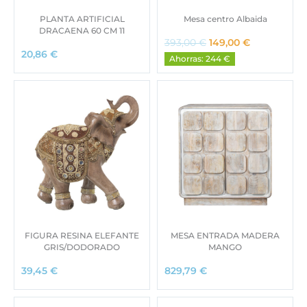
PLANTA ARTIFICIAL
Mesa centro Albaida
DRACAENA 60 CM 11
E
E
393,00
€
149,00
€
l
l
20,86
€
Ahorras: 244 €
p
p
r
r
e
e
c
c
i
i
o
o
o
a
r
c
i
t
g
u
i
a
n
l
a
e
FIGURA RESINA ELEFANTE
MESA ENTRADA MADERA
l
s
GRIS/DODORADO
MANGO
e
:
39,45
€
829,79
€
r
1
a
4
:
9