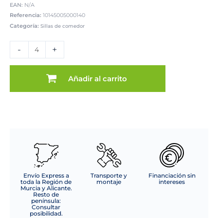
EAN:
N/A
Referencia:
10145005000140
Categoría:
Sillas de comedor
SILLA
MOD.
-
+
LIMA
TELA
C/
Añadir al carrito
BEIGE
CLARO
-
PATA
NEGRA
SE
SIRVE
EN
CAJAS
DE
Envío Express a
Transporte y
Financiación sin
4
toda la Región de
montaje
intereses
Murcia y Alicante.
UDS
Resto de
península:
cantidad
Consultar
posibilidad.