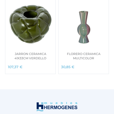
3
,
9
0
3
0
,
0
€
0
.
€
.
JARRON CERAMICA
FLORERO CERAMICA
41X33CM VERDELLO
MULTICOLOR
107,37
€
30,85
€