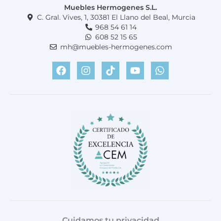
Muebles Hermogenes S.L.
C. Gral. Vives, 1, 30381 El Llano del Beal, Murcia
968 54 61 14
608 52 15 65
mh@muebles-hermogenes.com
F
I
T
Y
W
a
n
i
o
h
c
s
k
u
a
e
t
t
t
t
b
a
o
u
s
o
g
k
b
a
o
r
e
p
k
a
p
m
Cuidamos tu privacidad