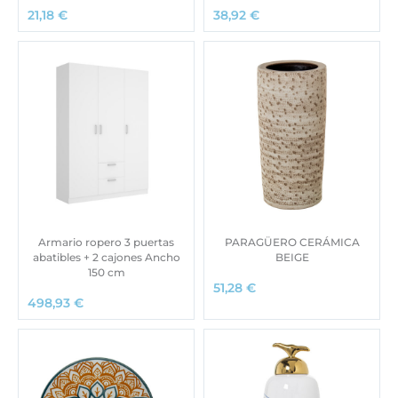
21,18
€
38,92
€
Armario ropero 3 puertas
PARAGÜERO CERÁMICA
abatibles + 2 cajones Ancho
BEIGE
150 cm
51,28
€
498,93
€