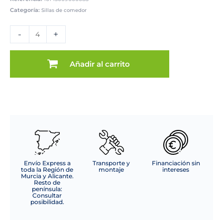
Categoría:
Sillas de comedor
SILLA
MOD.
-
+
IVY
DE
PP
Añadir al carrito
C/
BLANCO
Cajas
de
4
uds
cantidad
Envío Express a
Transporte y
Financiación sin
toda la Región de
montaje
intereses
Murcia y Alicante.
Resto de
península:
Consultar
posibilidad.