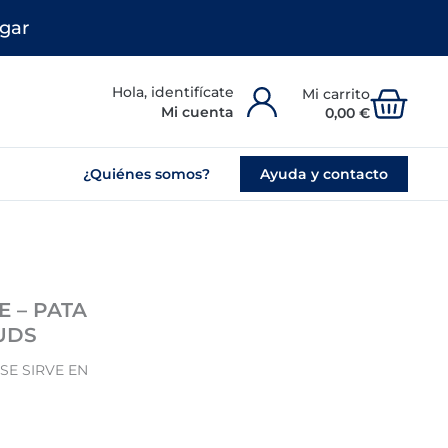
gar
Carr
Mi cuenta
0,00
€
¿Quiénes somos?
Ayuda y contacto
E – PATA
UDS
SE SIRVE EN