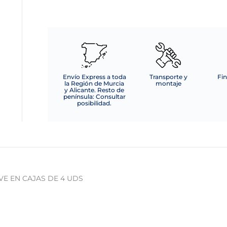
VERDE
-
PATA
NEGRA
SE
SIRVE
EN
Envío Express a toda
Transporte y
Fin
la Región de Murcia
montaje
CAJAS
y Alicante. Resto de
península: Consultar
DE
posibilidad.
4
UDS
cantidad
RVE EN CAJAS DE 4 UDS