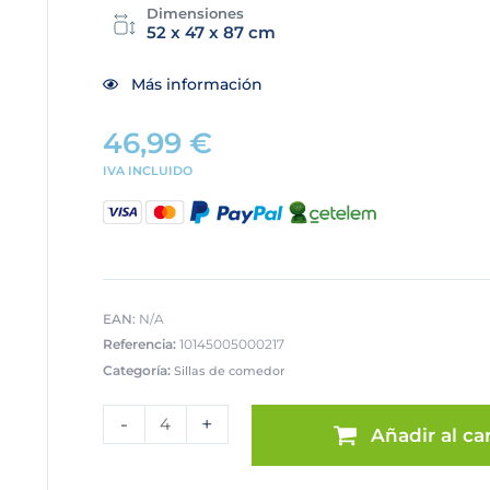
Dimensiones
52 x 47 x 87 cm
Más información
46,99
€
IVA INCLUIDO
EAN:
N/A
Referencia:
10145005000217
Categoría:
Sillas de comedor
SILLA
MOD.
-
+
Añadir al car
DANTE
TELA
C/