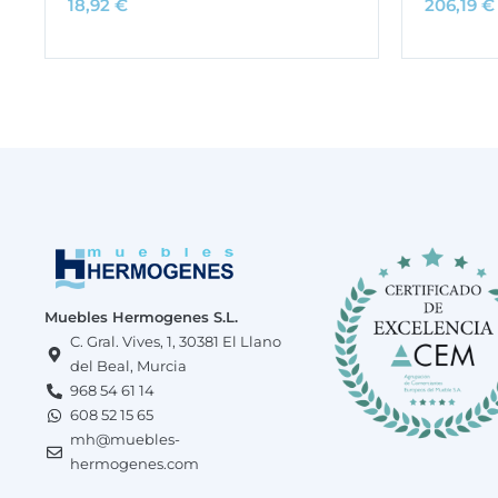
18,92
€
206,19
€
Muebles Hermogenes S.L.
C. Gral. Vives, 1, 30381 El Llano
del Beal, Murcia
968 54 61 14
608 52 15 65
mh@muebles-
hermogenes.com
F
W
I
T
Y