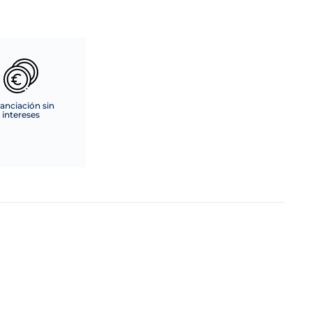
anciación sin
intereses