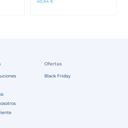
40,64
€
n
Ofertas
luciones
Black Friday
os
nosotros
liente