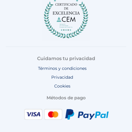
k
a
p
m
Cuidamos tu privacidad
Términos y condiciones
Privacidad
Cookies
Métodos de pago