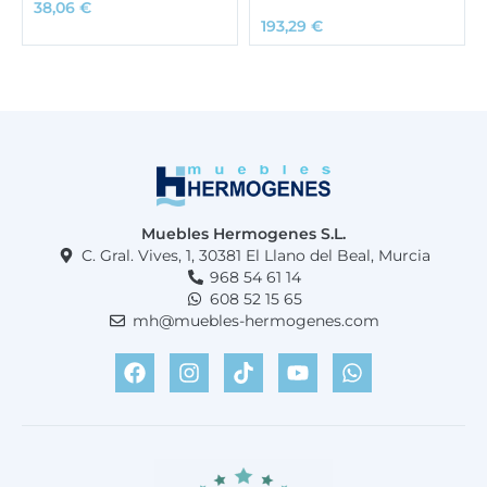
38,06
€
193,29
€
Muebles Hermogenes S.L.
C. Gral. Vives, 1, 30381 El Llano del Beal, Murcia
968 54 61 14
608 52 15 65
mh@muebles-hermogenes.com
F
I
T
Y
W
a
n
i
o
h
c
s
k
u
a
e
t
t
t
t
b
a
o
u
s
o
g
k
b
a
o
r
e
p