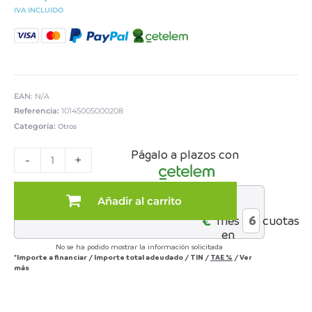
IVA INCLUIDO
EAN:
N/A
Referencia:
10145005000208
Categoría:
Otros
SET
Págalo a plazos con
MESAS
-
+
CENTRO
MOD.
DAYANA
Añadir al carrito
al
cantidad
€*
mes
cuotas
en
No se ha podido mostrar la información solicitada
*Importe a financiar
/
Importe total adeudado
/
TIN
/
TAE
%
/
Ver
más