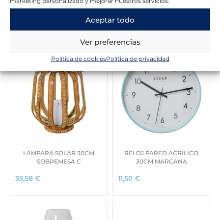
marketing personalizado y mejorar nuestros servicios.
Novedades en la tienda
Aceptar todo
Ver preferencias
Política de cookies
Política de privacidad
LÁMPARA SOLAR 30CM
RELOJ PARED ACRÍLICO
SOBREMESA C
30CM MARCANA
35,58
€
11,50
€