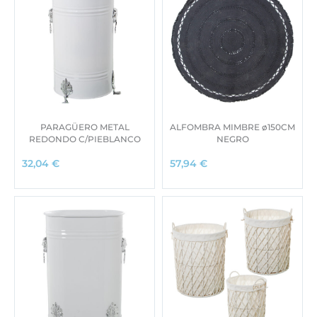
PARAGÜERO METAL
ALFOMBRA MIMBRE ø150CM
REDONDO C/PIEBLANCO
NEGRO
32,04
€
57,94
€