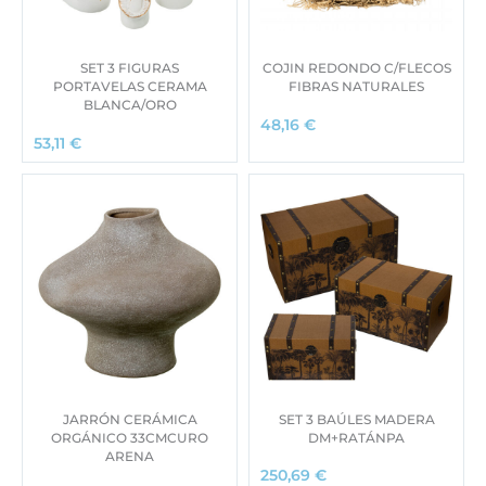
SET 3 FIGURAS
COJIN REDONDO C/FLECOS
PORTAVELAS CERAMA
FIBRAS NATURALES
BLANCA/ORO
48,16
€
53,11
€
JARRÓN CERÁMICA
SET 3 BAÚLES MADERA
ORGÁNICO 33CMCURO
DM+RATÁNPA
ARENA
250,69
€