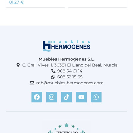
81,27
€
Muebles Hermogenes S.L.
C. Gral. Vives, 1, 30381 El Llano del Beal, Murcia
968 54 61 14
608 52 15 65
mh@muebles-hermogenes.com
F
I
T
Y
W
a
n
i
o
h
c
s
k
u
a
e
t
t
t
t
b
a
o
u
s
o
g
k
b
a
o
r
e
p
k
a
p