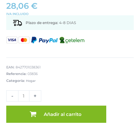
28,06
€
IVA INCLUIDO
Plazo de entrega:
4-8 DIAS
EAN:
8427701038361
Referencia:
03836
Categoría:
Hogar
SET
3
-
+
CAJAS
ALMACENAMIENTO
MADERA
Añadir al carrito
PAULOWNIA
BLANCA
cantidad