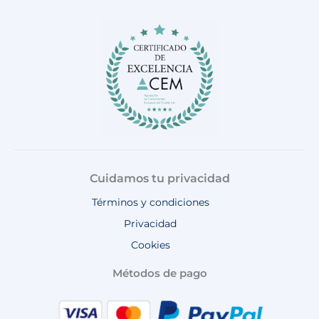
b
a
o
u
s
o
g
k
b
a
o
r
e
p
k
a
p
m
Cuidamos tu privacidad
Términos y condiciones
Privacidad
Cookies
Métodos de pago