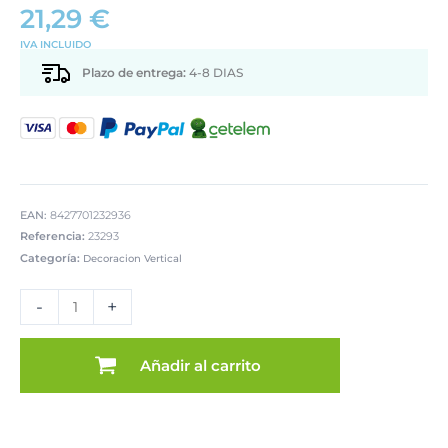
21,29
€
IVA INCLUIDO
Plazo de entrega:
4-8 DIAS
EAN:
8427701232936
Referencia:
23293
Categoría:
Decoracion Vertical
SET
3
-
+
ADORNOS
PARED
ESPEJO
Añadir al carrito
C/MELAMINA
PLATEADA
cantidad