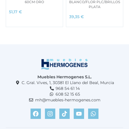
60CM ORO
BLANCO/FLOR PLC/BRILLOS
PLATA
51,17
€
39,35
€
Muebles Hermogenes S.L.
C. Gral. Vives, 1, 30381 El Llano del Beal, Murcia
968 54 61 14
608 52 15 65
mh@muebles-hermogenes.com
F
I
T
Y
W
a
n
i
o
h
c
s
k
u
a
e
t
t
t
t