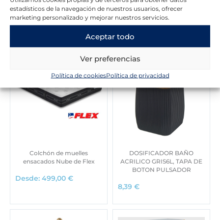
estadísticos de la navegación de nuestros usuarios, ofrecer
Novedades en la tienda
marketing personalizado y mejorar nuestros servicios.
Aceptar todo
Ver preferencias
Política de cookies
Política de privacidad
Colchón de muelles
DOSIFICADOR BAÑO
ensacados Nube de Flex
ACRILICO GRIS6L, TAPA DE
BOTON PULSADOR
Desde:
499,00
€
8,39
€