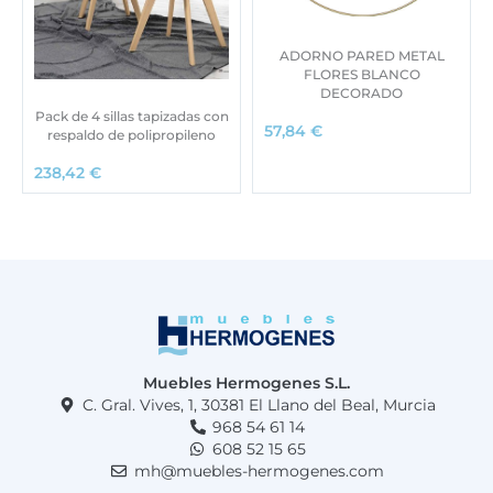
ADORNO PARED METAL
FLORES BLANCO
DECORADO
Pack de 4 sillas tapizadas con
57,84
€
respaldo de polipropileno
238,42
€
Muebles Hermogenes S.L.
C. Gral. Vives, 1, 30381 El Llano del Beal, Murcia
968 54 61 14
608 52 15 65
mh@muebles-hermogenes.com