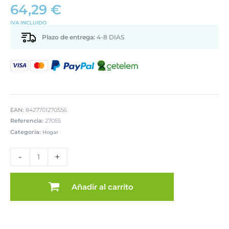
64,29
€
IVA INCLUIDO
Plazo de entrega:
4-8 DIAS
EAN:
8427701270556
Referencia:
27055
Categoría:
Hogar
SET
2
-
+
MALETAS
DECORADAS
MADERAATÁN
Añadir al carrito
DECO.
FLORES
cantidad