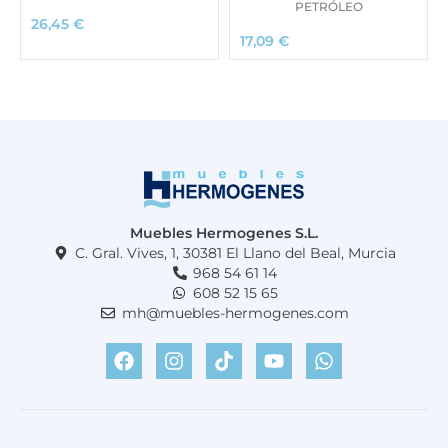
PETRÓLEO
26,45
€
17,09
€
Muebles Hermogenes S.L.
C. Gral. Vives, 1, 30381 El Llano del Beal, Murcia
968 54 61 14
608 52 15 65
mh@muebles-hermogenes.com
F
I
T
Y
W
a
n
i
o
h
c
s
k
u
a
e
t
t
t
t
b
a
o
u
s
o
g
k
b
a