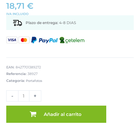
18,71
€
IVA INCLUIDO
Plazo de entrega:
4-8 DIAS
EAN:
8427701389272
Referencia:
38927
Categoría:
Portafotos
PORTAFOTOS
15X20CM
-
+
NÁCAR
TOSTADO
MARCO
Añadir al carrito
FINO
cantidad