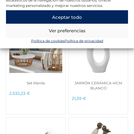
estadísticos de la navegación de nuestros usuarios, ofrecer
marketing personalizado y mejorar nuestros servicios.
Aceptar todo
Ver preferencias
Política de cookies
Política de privacidad
Set Manila
JARRÓN CERÁMICA 41CM
BLANCO
2.532,23
€
21,39
€