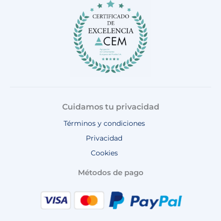
o
r
e
p
k
a
p
m
Cuidamos tu privacidad
Términos y condiciones
Privacidad
Cookies
Métodos de pago