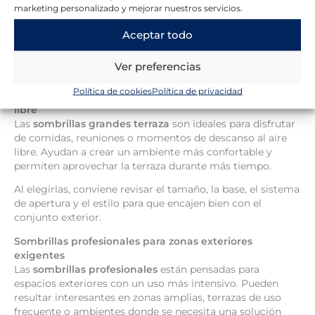
una sombrilla completa no encaja bien. Puede colocarse
marketing personalizado y mejorar nuestros servicios.
junto a una pared y ayuda a aprovechar mejor balcones,
Aceptar todo
terrazas estrechas o patios pequeños.
Es una solución práctica para quienes buscan sombra sin
Ver preferencias
ocupar demasiado espacio.
Política de cookies
Política de privacidad
Sombrillas grandes de terraza para reuniones al aire
libre
Las
sombrillas grandes terraza
son ideales para disfrutar
de comidas, reuniones o momentos de descanso al aire
libre. Ayudan a crear un ambiente más confortable y
permiten aprovechar la terraza durante más tiempo.
Al elegirlas, conviene revisar el tamaño, la base, el sistema
de apertura y el estilo para que encajen bien con el
conjunto exterior.
Sombrillas profesionales para zonas exteriores
exigentes
Las
sombrillas profesionales
están pensadas para
espacios exteriores con un uso más intensivo. Pueden
resultar interesantes en zonas amplias, terrazas de uso
frecuente o ambientes donde se necesita una solución