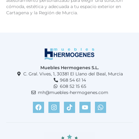
asesoramiento personalizado para elegir una solución
cómoda, estética y adecuada a tu espacio exterior en
Cartagena y la Región de Murcia.
Muebles Hermogenes S.L.
C. Gral. Vives, 1, 30381 El Llano del Beal, Murcia
968 54 61 14
608 52 15 65
mh@muebles-hermogenes.com
F
I
T
Y
W
a
n
i
o
h
c
s
k
u
a
e
t
t
t
t
b
a
o
u
s
o
g
k
b
a
o
r
e
p