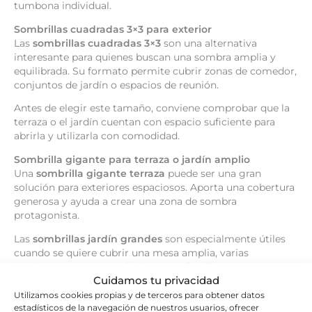
tumbona individual.
Sombrillas cuadradas 3×3 para exterior
Las
sombrillas cuadradas 3×3
son una alternativa
interesante para quienes buscan una sombra amplia y
equilibrada. Su formato permite cubrir zonas de comedor,
conjuntos de jardín o espacios de reunión.
Antes de elegir este tamaño, conviene comprobar que la
terraza o el jardín cuentan con espacio suficiente para
abrirla y utilizarla con comodidad.
Sombrilla gigante para terraza o jardín amplio
Una
sombrilla gigante terraza
puede ser una gran
solución para exteriores espaciosos. Aporta una cobertura
generosa y ayuda a crear una zona de sombra
protagonista.
Las
sombrillas jardín grandes
son especialmente útiles
cuando se quiere cubrir una mesa amplia, varias
tumbonas o una zona de descanso familiar.
Cuidamos tu privacidad
Media sombrilla para balcones y paredes
Utilizamos cookies propias y de terceros para obtener datos
La
media sombrilla
está pensada para espacios donde
estadísticos de la navegación de nuestros usuarios, ofrecer