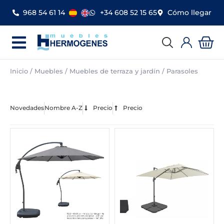
Ir
968 54 61 14
+34 608 52 15 65
Cómo llegar
al
contenido
Car
Inicio
/
Muebles
/
Muebles de terraza y jardín
/ Parasoles
Novedades
Nombre A-Z
Precio
Precio