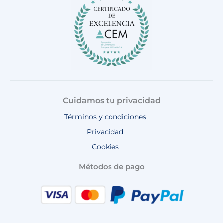
k
a
p
m
Cuidamos tu privacidad
Términos y condiciones
Privacidad
Cookies
Métodos de pago