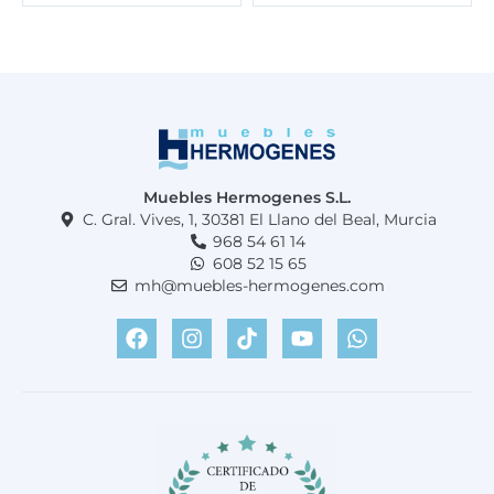
Muebles Hermogenes S.L.
C. Gral. Vives, 1, 30381 El Llano del Beal, Murcia
968 54 61 14
608 52 15 65
mh@muebles-hermogenes.com
F
I
T
Y
W
a
n
i
o
h
c
s
k
u
a
e
t
t
t
t
b
a
o
u
s
o
g
k
b
a
o
r
e
p
k
a
p
m