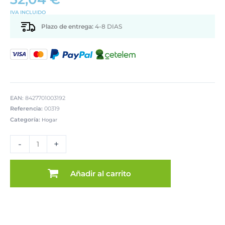
IVA INCLUIDO
Plazo de entrega:
4-8 DIAS
EAN:
8427701003192
Referencia:
00319
Categoría:
Hogar
PARAGÜERO
METAL
-
+
REDONDO
C/PIEBLANCO
cantidad
Añadir al carrito