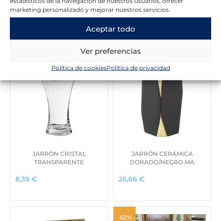
estadísticos de la navegación de nuestros usuarios, ofrecer
marketing personalizado y mejorar nuestros servicios.
Novedades en la tienda
Aceptar todo
Ver preferencias
Política de cookies
Política de privacidad
JARRÓN CRISTAL
JARRÓN CERÁMICA
TRANSPARENTE
DORADO/NEGRO MA
8,39
€
26,66
€
-62%