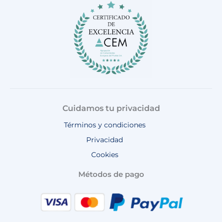
o
r
e
p
k
a
p
m
Cuidamos tu privacidad
Términos y condiciones
Privacidad
Cookies
Métodos de pago