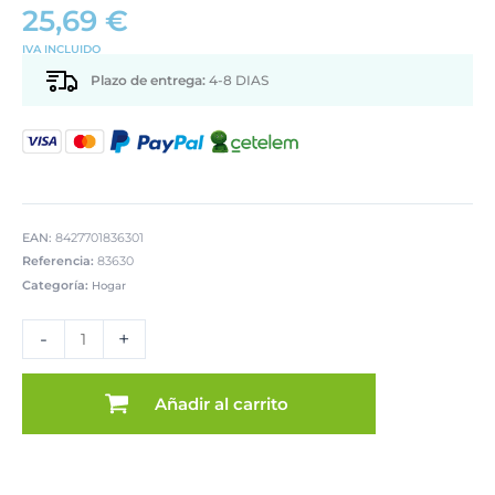
25,69
€
IVA INCLUIDO
Plazo de entrega:
4-8 DIAS
EAN:
8427701836301
Referencia:
83630
Categoría:
Hogar
PARAGÜERO
METAL
-
+
NEGRO
CUADRADOO
ÁRBOL
Añadir al carrito
cantidad