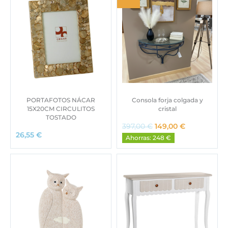
PORTAFOTOS NÁCAR
Consola forja colgada y
15X20CM CIRCULITOS
cristal
TOSTADO
E
E
397,00
€
149,00
€
l
l
26,55
€
Ahorras: 248 €
p
p
r
r
e
e
c
c
i
i
o
o
o
a
r
c
i
t