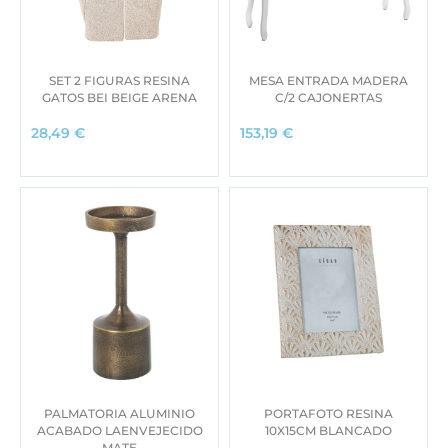
g
u
i
a
n
l
a
e
SET 2 FIGURAS RESINA
MESA ENTRADA MADERA
l
s
GATOS BEI BEIGE ARENA
C/2 CAJONERTAS
e
:
28,49
€
153,19
€
r
1
a
4
:
9
3
,
9
0
7
0
,
0
€
0
.
€
.
PALMATORIA ALUMINIO
PORTAFOTO RESINA
ACABADO LAENVEJECIDO
10X15CM BLANCADO
MATE