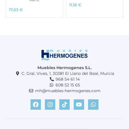
11,18
€
17,63
€
Muebles Hermogenes S.L.
C. Gral. Vives, 1, 30381 El Llano del Beal, Murcia
968 54 61 14
608 52 15 65
mh@muebles-hermogenes.com
F
I
T
Y
W
a
n
i
o
h
c
s
k
u
a
e
t
t
t
t
b
a
o
u
s
o
g
k
b
a