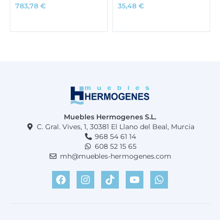
783,78
€
35,48
€
Muebles Hermogenes S.L.
C. Gral. Vives, 1, 30381 El Llano del Beal, Murcia
968 54 61 14
608 52 15 65
mh@muebles-hermogenes.com
F
I
T
Y
W
a
n
i
o
h
c
s
k
u
a
e
t
t
t
t
b
a
o
u
s
o
g
k
b
a