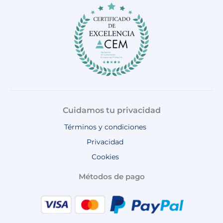
o
r
e
p
k
a
p
m
Cuidamos tu privacidad
Términos y condiciones
Privacidad
Cookies
Métodos de pago