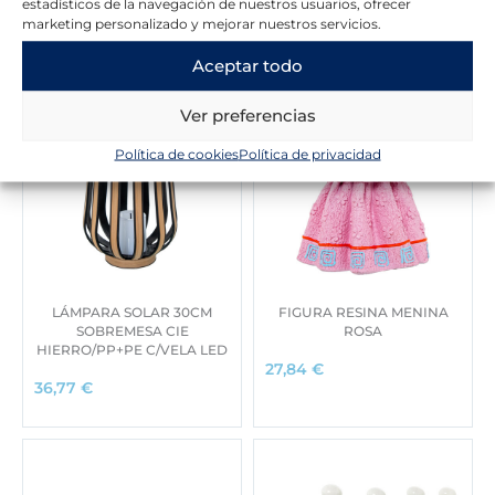
Novedades en la tienda
estadísticos de la navegación de nuestros usuarios, ofrecer
marketing personalizado y mejorar nuestros servicios.
Aceptar todo
Ver preferencias
Política de cookies
Política de privacidad
LÁMPARA SOLAR 30CM
FIGURA RESINA MENINA
SOBREMESA CIE
ROSA
HIERRO/PP+PE C/VELA LED
27,84
€
36,77
€