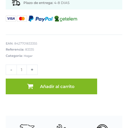
Plazo de entrega:
4-8 DIAS
EAN:
8427701833355
Referencia:
83335
Categoría:
Hogar
PARAGÜERO
METAL
-
+
BLANCO
CUADRAD
cantidad
Añadir al carrito