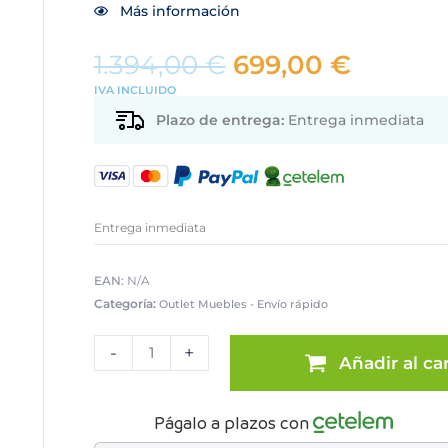
Más información
El
El
1.394,00
€
699,00
€
precio
precio
IVA INCLUIDO
original
actual
era:
es:
Plazo de entrega:
Entrega inmediata
1.394,00 €.
699,00 
Entrega inmediata
EAN:
N/A
Categoría:
Outlet Muebles - Envío rápido
Pack
de
-
+
Añadir al car
6
sillas
blancas
Págalo a plazos con
con