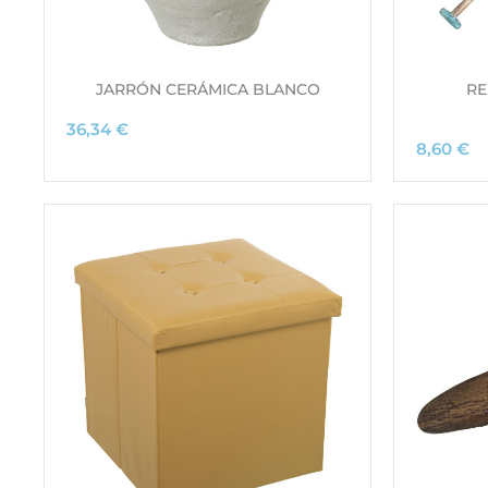
JARRÓN CERÁMICA BLANCO
RE
36,34
€
8,60
€