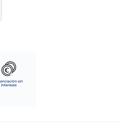
anciación sin
intereses