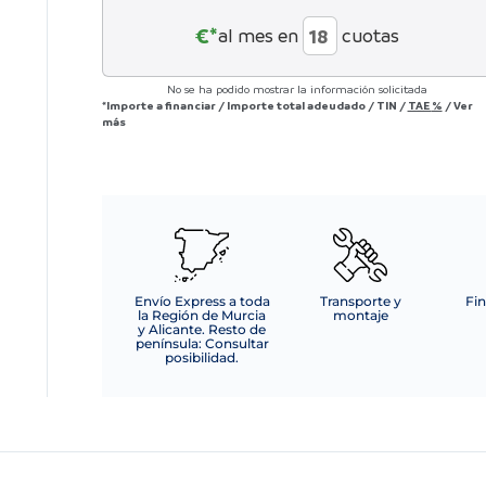
patas
nogal
€*
al mes en
cuotas
outlet
cantidad
No se ha podido mostrar la información solicitada
*Importe a financiar
/
Importe total adeudado
/
TIN
/
TAE
%
/
Ver
más
Envío Express a toda
Transporte y
Fin
la Región de Murcia
montaje
y Alicante. Resto de
península: Consultar
posibilidad.