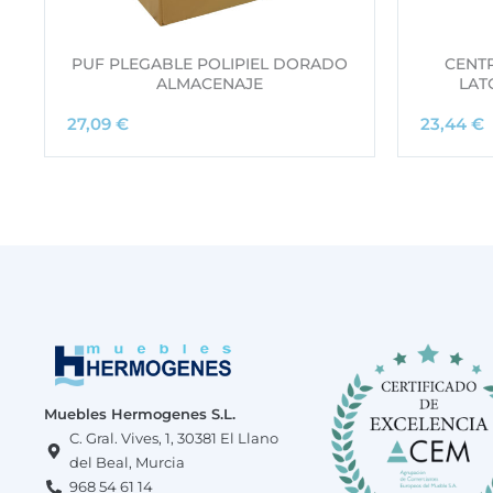
PUF PLEGABLE POLIPIEL DORADO
CENT
ALMACENAJE
LAT
27,09
€
23,44
€
Muebles Hermogenes S.L.
C. Gral. Vives, 1, 30381 El Llano
del Beal, Murcia
968 54 61 14