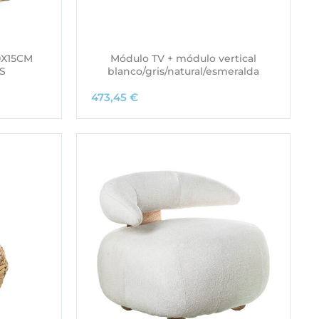
0X15CM
Módulo TV + módulo vertical
S
blanco/gris/natural/esmeralda
473,45
€