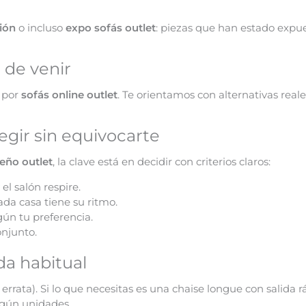
ión
o incluso
expo sofás outlet
: piezas que han estado expue
 de venir
s por
sofás online outlet
. Te orientamos con alternativas real
egir sin equivocarte
seño outlet
, la clave está en decidir con criterios claros:
el salón respire.
cada casa tiene su ritmo.
gún tu preferencia.
onjunto.
da habitual
errata). Si lo que necesitas es una chaise longue con salida 
egún unidades.