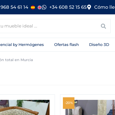
968 54 61 14
+34 608 52 15 65
Cómo lle
sencial by Hermógenes
Ofertas flash
Diseño 3D
ión total en Murcia
El
El
El
El
precio
precio
precio
precio
-20%
original
actual
original
actual
era:
es:
era:
es: