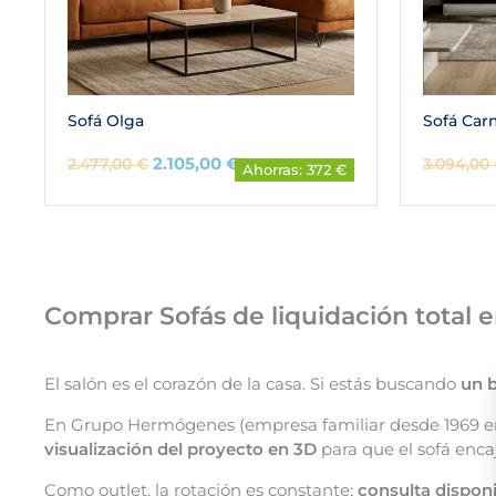
Sofá Olga
Sofá Ca
2.105,00
€
2.477,00
€
3.094,00
Ahorras: 372 €
Comprar Sofás de liquidación tota
El salón es el corazón de la casa. Si estás buscando
un b
En Grupo Hermógenes (empresa familiar desde 1969 e
visualización del proyecto en 3D
para que el sofá encaj
Como outlet, la rotación es constante:
consulta disponi