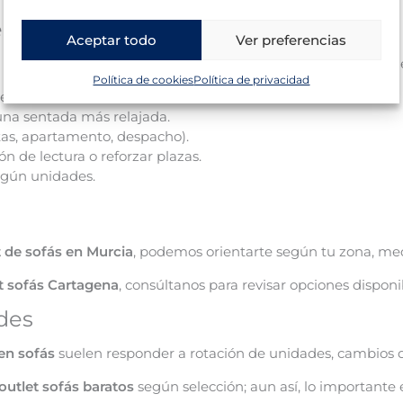
 sofás
Aceptar todo
Ver preferencias
s relacionadas para completar el salón. Según stock del mom
Política de cookies
Política de privacidad
e salón.
una sentada más relajada.
itas, apartamento, despacho).
ón de lectura o reforzar plazas.
egún unidades.
t de sofás en Murcia
, podemos orientarte según tu zona, me
t sofás Cartagena
, consúltanos para revisar opciones dispo
des
en sofás
suelen responder a rotación de unidades, cambios d
outlet sofás baratos
según selección; aun así, lo importante e