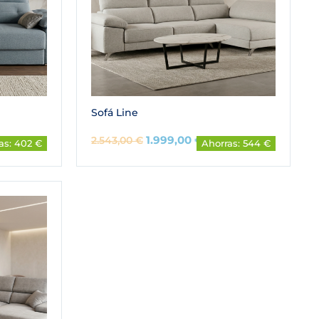
Sofá Line
1.999,00
€
2.543,00
€
as: 402 €
Ahorras: 544 €
cio
ual
9,00 €.