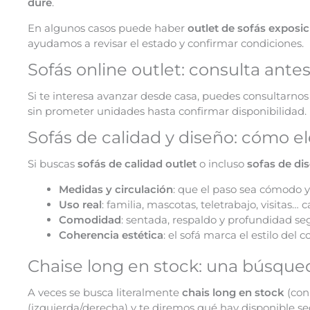
dure
.
En algunos casos puede haber
outlet de sofás exposic
ayudamos a revisar el estado y confirmar condiciones.
Sofás online outlet: consulta antes
Si te interesa avanzar desde casa, puedes consultarno
sin prometer unidades hasta confirmar disponibilidad.
Sofás de calidad y diseño: cómo el
Si buscas
sofás de calidad outlet
o incluso
sofas de di
Medidas y circulación
: que el paso sea cómodo y 
Uso real
: familia, mascotas, teletrabajo, visitas… 
Comodidad
: sentada, respaldo y profundidad se
Coherencia estética
: el sofá marca el estilo del c
Chaise long en stock: una búsque
A veces se busca literalmente
chais long en stock
(con 
(izquierda/derecha) y te diremos qué hay disponible s