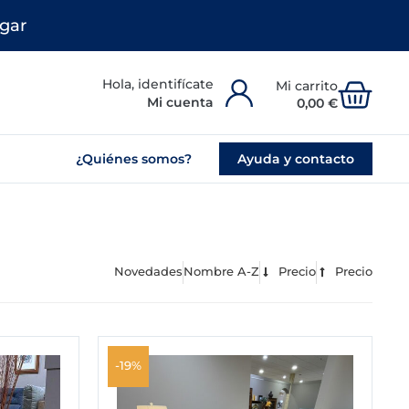
gar
Carr
Mi cuenta
0,00
€
¿Quiénes somos?
Ayuda y contacto
Novedades
Nombre A-Z
Precio
Precio
El
El
precio
precio
-19%
original
actual
era:
es: