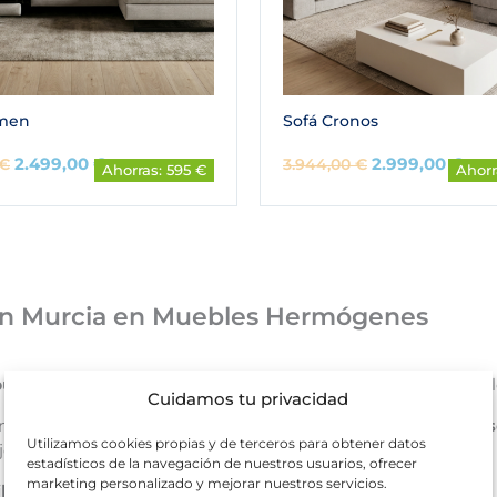
rmen
Sofá Cronos
2.499,00
€
2.999,00
€
€
3.944,00
€
Ahorras: 595 €
Ahorr
l en Murcia en Muebles Hermógenes
uen sofá para descansar, recibir y vivir el día a día
, este ou
Cuidamos tu privacidad
n Cartagena y la Región de Murcia) te acompañamos con
as
Utilizamos cookies propias y de terceros para obtener datos
e en medidas, distribución y estilo.
estadísticos de la navegación de nuestros usuarios, ofrecer
marketing personalizado y mejorar nuestros servicios.
bilidad y elige con calma
para acertar a la primera.