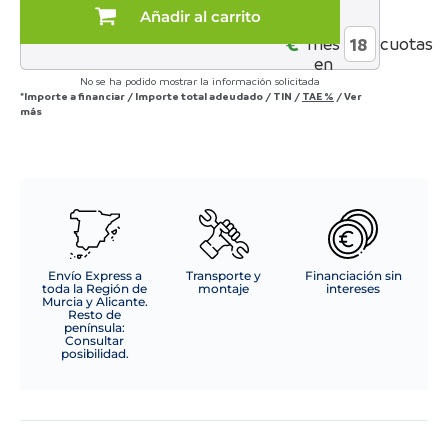
alto
Añadir al carrito
al
blanco/natural
€*
mes
cuotas
cantidad
en
No se ha podido mostrar la información solicitada
*Importe a financiar
/
Importe total adeudado
/
TIN
/
TAE
%
/
Ver
más
Envío Express a
Transporte y
Financiación sin
toda la Región de
montaje
intereses
Murcia y Alicante.
Resto de
península:
Consultar
posibilidad.