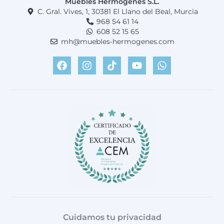
Muebles Hermogenes S.L.
C. Gral. Vives, 1, 30381 El Llano del Beal, Murcia
968 54 61 14
608 52 15 65
mh@muebles-hermogenes.com
F
I
T
Y
W
a
n
i
o
h
c
s
k
u
a
e
t
t
t
t
b
a
o
u
s
o
g
k
b
a
o
r
e
p
k
a
p
m
Cuidamos tu privacidad