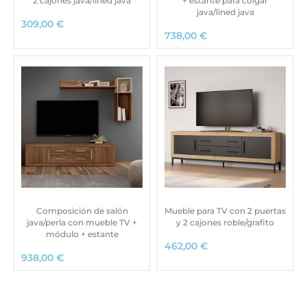
2 cajones java/lined java
+ estante para colgar
java/lined java
309,00
€
738,00
€
Composición de salón
Mueble para TV con 2 puertas
java/perla con mueble TV +
y 2 cajones roble/grafito
módulo + estante
462,00
€
938,00
€