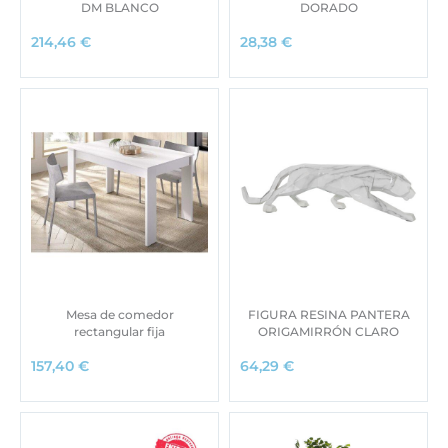
DM BLANCO
DORADO
214,46
€
28,38
€
Mesa de comedor
FIGURA RESINA PANTERA
rectangular fija
ORIGAMIRRÓN CLARO
157,40
€
64,29
€