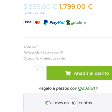
El
El
3.585,00
€
1.799,00
€
precio
preci
IVA INCLUIDO
original
actua
era:
es:
3.585,00 €.
1.799,
EAN:
N/A
Referencia:
Musa-gseys-01
Categoría:
Muebles de salón
Mueble
salón
Añadir al carrito
Grupo
Seys
cantidad
Págalo a plazos con
€*
al mes en
cuotas