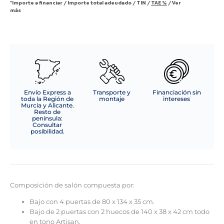
*Importe a financiar
/
Importe total adeudado
/
TIN
/
TAE
%
/
Ver
cantidad
más
Envío Express a
Transporte y
Financiación sin
toda la Región de
montaje
intereses
Murcia y Alicante.
Resto de
península:
Consultar
posibilidad.
Composición de salón compuesta por:
Bajo con 4 puertas de 80 x 134 x 35 cm.
Bajo de 2 puertas con 2 huecos de 140 x 38 x 42 cm todo
en tono Artisan.