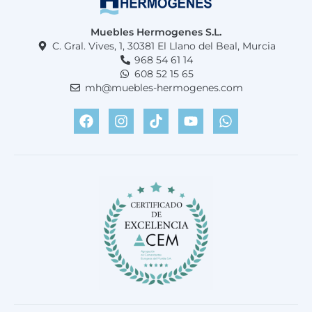
Muebles Hermogenes S.L.
C. Gral. Vives, 1, 30381 El Llano del Beal, Murcia
968 54 61 14
608 52 15 65
mh@muebles-hermogenes.com
F
I
T
Y
W
a
n
i
o
h
c
s
k
u
a
e
t
t
t
t
b
a
o
u
s
o
g
k
b
a
o
r
e
p
k
a
p
m