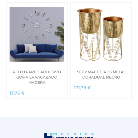
RELOJ PARED ADHESIVO
SET 2 MACETEROS METAL
GOMA EVAACABADO
DORADOAL NEGRO
MADERA
171,79
€
13,76
€