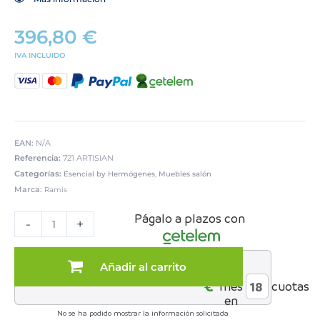
396,80
€
IVA INCLUIDO
EAN:
N/A
Referencia:
721 ARTISIAN
Categorías:
,
Esencial by Hermógenes
Muebles salón
Marca:
Ramis
Mueble
Págalo a plazos con
de
-
+
TV
+
Auxiliar
Añadir al carrito
al
con
€*
mes
cuotas
4
en
puertas
No se ha podido mostrar la información solicitada
artisán