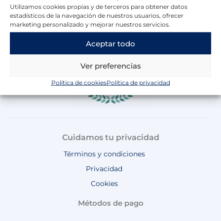
e
t
t
t
t
Utilizamos cookies propias y de terceros para obtener datos
b
a
o
u
s
estadísticos de la navegación de nuestros usuarios, ofrecer
o
g
k
b
a
marketing personalizado y mejorar nuestros servicios.
o
r
e
p
Aceptar todo
k
a
p
m
Ver preferencias
Política de cookies
Política de privacidad
Cuidamos tu privacidad
Términos y condiciones
Privacidad
Cookies
Métodos de pago