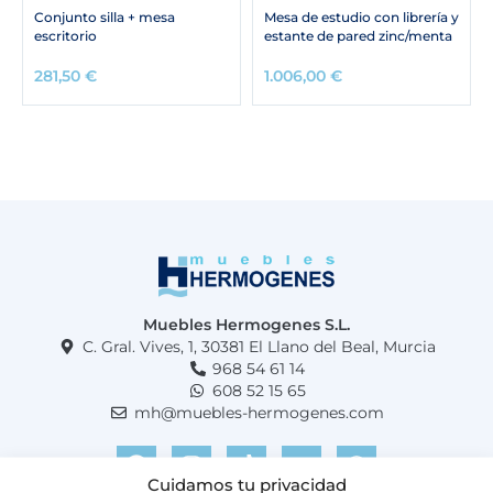
Conjunto silla + mesa
Mesa de estudio con librería y
escritorio
estante de pared zinc/menta
281,50
€
1.006,00
€
Muebles Hermogenes S.L.
C. Gral. Vives, 1, 30381 El Llano del Beal, Murcia
968 54 61 14
608 52 15 65
mh@muebles-hermogenes.com
F
I
T
Y
W
a
n
i
o
h
c
s
k
u
a
Cuidamos tu privacidad