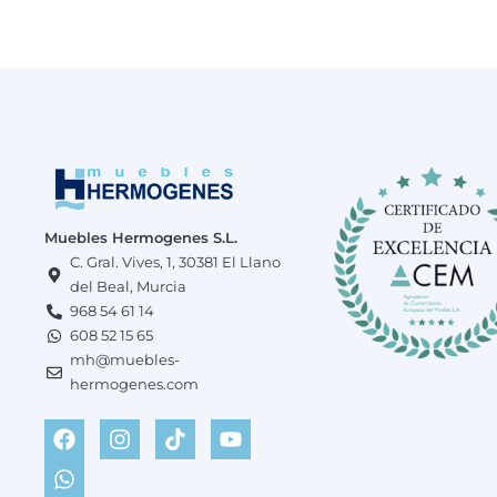
Muebles Hermogenes S.L.
C. Gral. Vives, 1, 30381 El Llano
del Beal, Murcia
968 54 61 14
608 52 15 65
mh@muebles-
hermogenes.com
F
W
I
T
Y
a
h
n
i
o
c
a
s
k
u
e
t
t
t
t