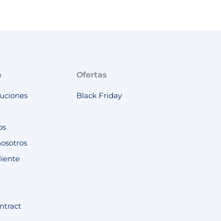
n
Ofertas
luciones
Black Friday
os
nosotros
liente
ntract