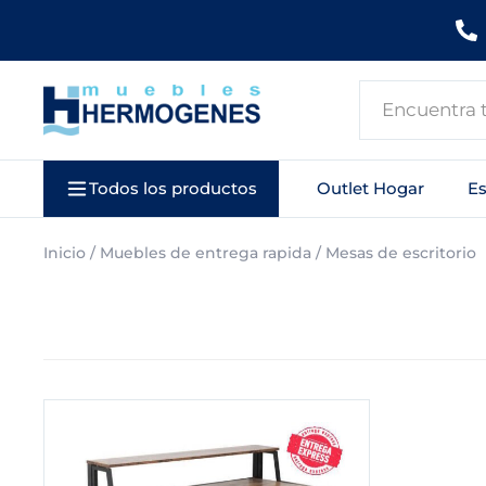
Ir
al
contenido
Search
...
Todos los productos
Outlet Hogar
E
Inicio
/
Muebles de entrega rapida
/ Mesas de escritorio