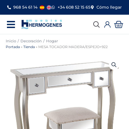
Ir
968 54 61 14
+34 608 52 15 65
Cómo llegar
al
contenido
Car
Inicio
Decoración
Hogar
Portada
»
Tienda
»
MESA TOCADOR MADERA/ESPEJO+922