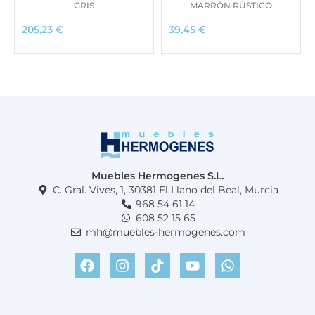
GRIS
MARRÓN RÚSTICO
205,23
€
39,45
€
Muebles Hermogenes S.L.
C. Gral. Vives, 1, 30381 El Llano del Beal, Murcia
968 54 61 14
608 52 15 65
mh@muebles-hermogenes.com
F
I
T
Y
W
a
n
i
o
h
c
s
k
u
a
e
t
t
t
t
b
a
o
u
s