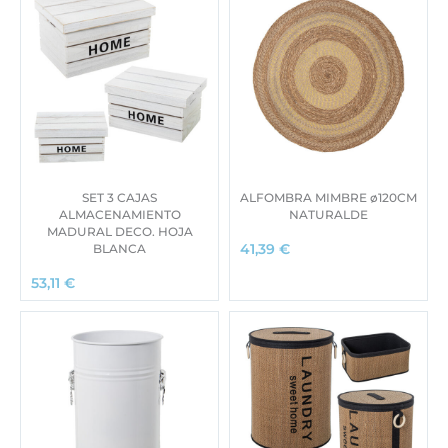
SET 3 CAJAS
ALFOMBRA MIMBRE ø120CM
ALMACENAMIENTO
NATURALDE
MADURAL DECO. HOJA
BLANCA
41,39
€
53,11
€