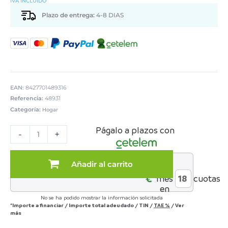
IVA INCLUIDO
Plazo de entrega:
4-8 DIAS
EAN:
8427701489316
Referencia:
48931
Categoría:
Hogar
MESA
Págalo a plazos con
TOCADOR
-
+
MADERA/ESPEJO+922
cantidad
Añadir al carrito
al
€*
mes
cuotas
en
No se ha podido mostrar la información solicitada
*Importe a financiar
/
Importe total adeudado
/
TIN
/
TAE
%
/
Ver
más