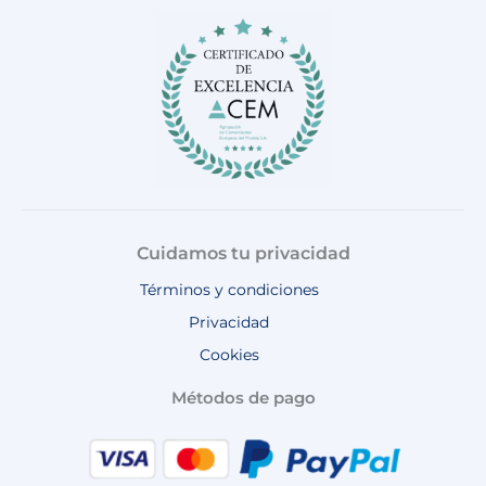
o
g
k
b
a
o
r
e
p
k
a
p
m
Cuidamos tu privacidad
Términos y condiciones
Privacidad
Cookies
Métodos de pago