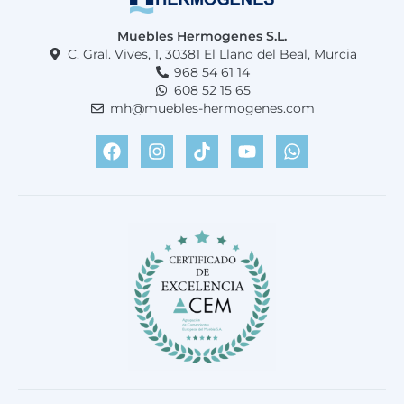
Muebles Hermogenes S.L.
C. Gral. Vives, 1, 30381 El Llano del Beal, Murcia
968 54 61 14
608 52 15 65
mh@muebles-hermogenes.com
F
I
T
Y
W
a
n
i
o
h
c
s
k
u
a
e
t
t
t
t
b
a
o
u
s
o
g
k
b
a
o
r
e
p
k
a
p
m