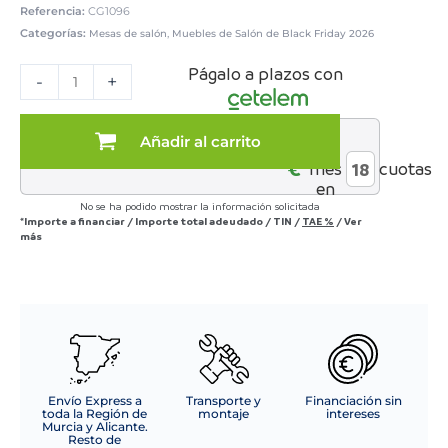
Referencia:
CG1096
Categorías:
,
Mesas de salón
Muebles de Salón de Black Friday 2026
Mesa
Págalo a plazos con
de
-
+
comedor
rectangular
de
Añadir al carrito
al
160cm
€*
mes
cuotas
con
en
patas
No se ha podido mostrar la información solicitada
de
*Importe a financiar
/
Importe total adeudado
/
TIN
/
TAE
%
/
Ver
madera
más
cantidad
Envío Express a
Transporte y
Financiación sin
toda la Región de
montaje
intereses
Murcia y Alicante.
Resto de