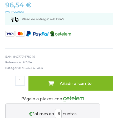
96,54
€
IVA INCLUIDO
Plazo de entrega:
4-8 DIAS
EAN:
8427701678246
Referencia:
67824
Categoría:
Mueble Auxiliar
MESA
AUXILIAR
Añadir al carrito
METAL
ESMALTADOVIOLETA/DORADO
cantidad
Págalo a plazos con
€*
al mes en
cuotas