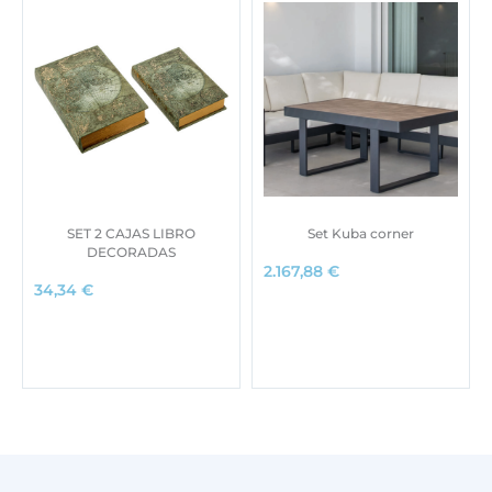
SET 2 CAJAS LIBRO
Set Kuba corner
DECORADAS
2.167,88
€
34,34
€