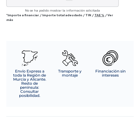
No se ha podido mostrar la información solicitada
*Importe a financiar
/
Importe total adeudado
/
TIN
/
TAE
%
/
Ver
más
Envío Express a
Transporte y
Financiación sin
toda la Región de
montaje
intereses
Murcia y Alicante.
Resto de
península:
Consultar
posibilidad.