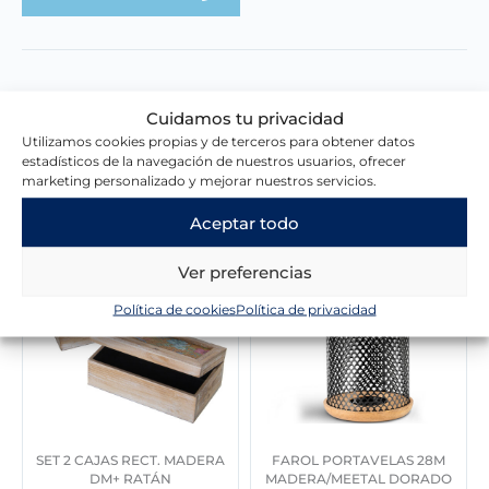
Cuidamos tu privacidad
Utilizamos cookies propias y de terceros para obtener datos
Novedades en la tienda
estadísticos de la navegación de nuestros usuarios, ofrecer
marketing personalizado y mejorar nuestros servicios.
Aceptar todo
Ver preferencias
Política de cookies
Política de privacidad
SET 2 CAJAS RECT. MADERA
FAROL PORTAVELAS 28M
DM+ RATÁN
MADERA/MEETAL DORADO