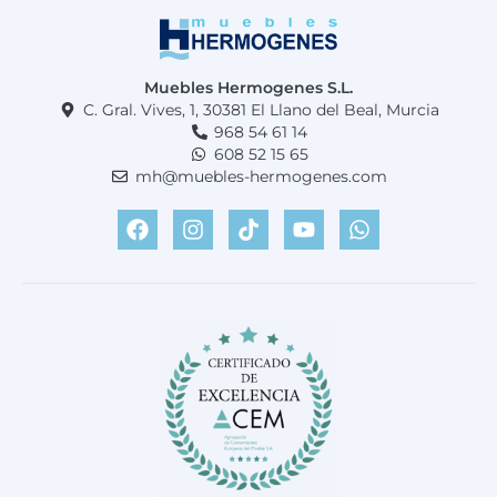
Muebles Hermogenes S.L.
C. Gral. Vives, 1, 30381 El Llano del Beal, Murcia
968 54 61 14
608 52 15 65
mh@muebles-hermogenes.com
F
I
T
Y
W
a
n
i
o
h
c
s
k
u
a
e
t
t
t
t
b
a
o
u
s
o
g
k
b
a
o
r
e
p
k
a
p
m