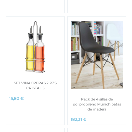
SET VINAGRERAS 2 PZS
CRISTAL 5
15,80
€
Pack de 4 sillas de
polipropileno Munich patas
de madera
182,31
€