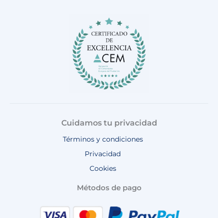
b
a
o
u
s
o
g
k
b
a
o
r
e
p
k
a
p
m
Cuidamos tu privacidad
Términos y condiciones
Privacidad
Cookies
Métodos de pago