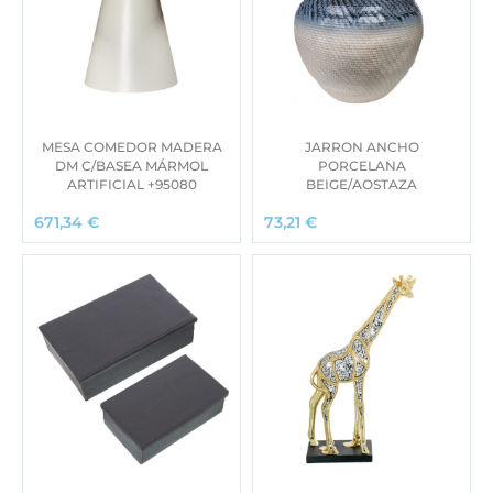
MESA COMEDOR MADERA
JARRON ANCHO
DM C/BASEA MÁRMOL
PORCELANA
ARTIFICIAL +95080
BEIGE/AOSTAZA
671,34
€
73,21
€