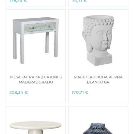
178,24
€
74,71
€
MESA ENTRADA 2 CAJONES
MACETERO BUDA RESINA
MADERADORADO
BLANCO GR
208,34
€
170,71
€