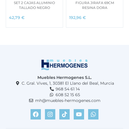
SET 2 CAJAS ALUMINIO
FIGURA JIRAFA 69CM
TALLADO NEGRO
RESINA DORA
42,79
€
192,96
€
Muebles Hermogenes S.L.
C. Gral. Vives, 1, 30381 El Llano del Beal, Murcia
968 54 61 14
608 52 15 65
mh@muebles-hermogenes.com
F
I
T
Y
W
a
n
i
o
h
c
s
k
u
a
e
t
t
t
t