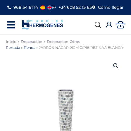
Ir
968 54 61 14
+34 608 52 15 65
Cómo llegar
al
contenido
Car
Inicio
Decoración
Decoracion Otros
Portada
»
Tienda
»
JARRÓN NACAR 91CM C/PIE RESINAA BLANCA