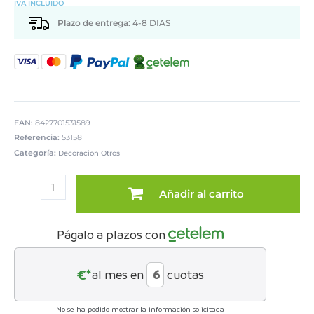
IVA INCLUIDO
Plazo de entrega:
4-8 DIAS
EAN:
8427701531589
Referencia:
53158
Categoría:
Decoracion Otros
JARRÓN
NACAR
Añadir al carrito
91CM
C/PIE
RESINAA
Págalo a plazos con
BLANCA
cantidad
€*
al mes en
cuotas
No se ha podido mostrar la información solicitada