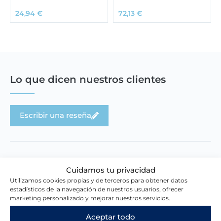
24,94
€
72,13
€
Lo que dicen nuestros clientes
Escribir una reseña
Cuidamos tu privacidad
Utilizamos cookies propias y de terceros para obtener datos
Novedades en la tienda
estadísticos de la navegación de nuestros usuarios, ofrecer
marketing personalizado y mejorar nuestros servicios.
Aceptar todo