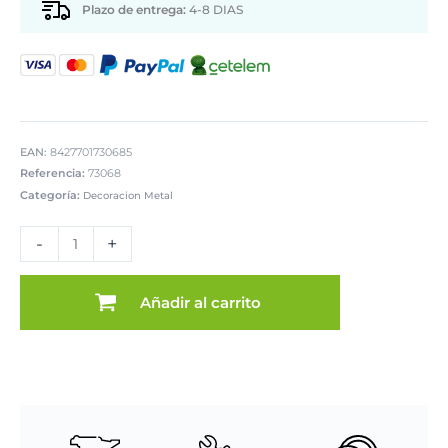
Plazo de entrega:
4-8 DIAS
EAN:
8427701730685
Referencia:
73068
Categoría:
Decoracion Metal
JARRON
METAL
-
+
BLANCO/DORADO
cantidad
Añadir al carrito