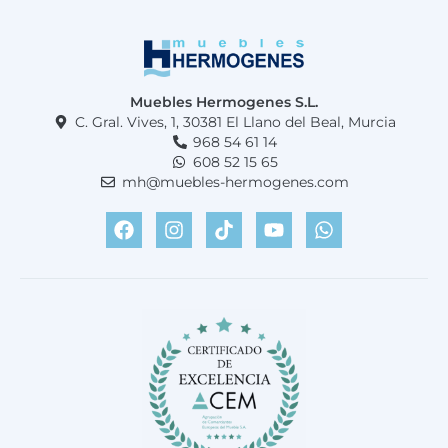
Muebles Hermogenes S.L.
C. Gral. Vives, 1, 30381 El Llano del Beal, Murcia
968 54 61 14
608 52 15 65
mh@muebles-hermogenes.com
F
I
T
Y
W
a
n
i
o
h
c
s
k
u
a
e
t
t
t
t
b
a
o
u
s
o
g
k
b
a
o
r
e
p
k
a
p
m