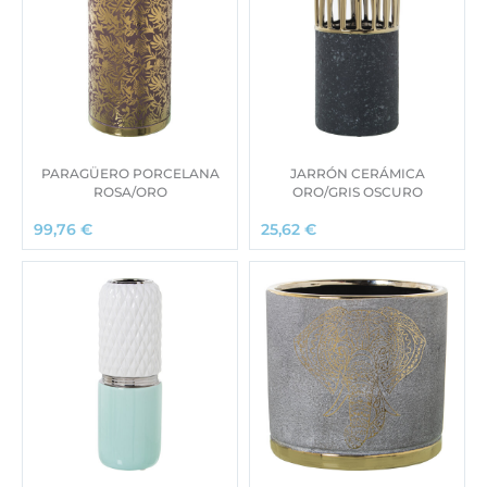
PARAGÜERO PORCELANA
JARRÓN CERÁMICA
ROSA/ORO
ORO/GRIS OSCURO
99,76
€
25,62
€