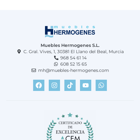
Muebles Hermogenes S.L.
C. Gral. Vives, 1, 30381 El Llano del Beal, Murcia
968 54 61 14
608 52 15 65
mh@muebles-hermogenes.com
F
I
T
Y
W
a
n
i
o
h
c
s
k
u
a
e
t
t
t
t
b
a
o
u
s
o
g
k
b
a
o
r
e
p
k
a
p
m