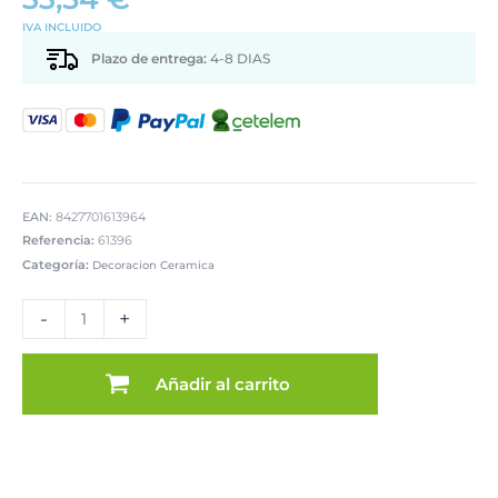
IVA INCLUIDO
Plazo de entrega:
4-8 DIAS
EAN:
8427701613964
Referencia:
61396
Categoría:
Decoracion Ceramica
JARRÓN
CERAMICA
-
+
C/ASAS
35CM
AZOR
Añadir al carrito
SURTIDOS
cantidad