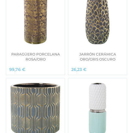
PARAGÜERO PORCELANA
JARRÓN CERÁMICA
ROSA/ORO
ORO/GRIS OSCURO
99,76
€
26,23
€