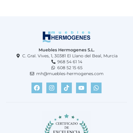
Muebles Hermogenes S.L.
C. Gral. Vives, 1, 30381 El Llano del Beal, Murcia
968 54 61 14
608 52 15 65
mh@muebles-hermogenes.com
F
I
T
Y
W
a
n
i
o
h
c
s
k
u
a
e
t
t
t
t
b
a
o
u
s
o
g
k
b
a
o
r
e
p
k
a
p
m