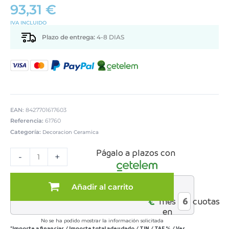
93,31
€
IVA INCLUIDO
Plazo de entrega:
4-8 DIAS
EAN:
8427701617603
Referencia:
61760
Categoría:
Decoracion Ceramica
JARRÓN
Págalo a plazos con
CERÁMICA
-
+
60CM
BEIGE
ARENA
Añadir al carrito
al
ONDULADO
€*
mes
cuotas
cantidad
en
No se ha podido mostrar la información solicitada
*Importe a financiar
/
Importe total adeudado
/
TIN
/
TAE
%
/
Ver