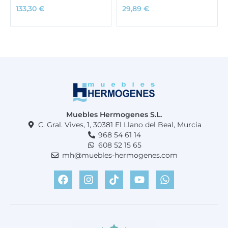
133,30
€
29,89
€
Muebles Hermogenes S.L.
C. Gral. Vives, 1, 30381 El Llano del Beal, Murcia
968 54 61 14
608 52 15 65
mh@muebles-hermogenes.com
F
I
T
Y
W
a
n
i
o
h
c
s
k
u
a
e
t
t
t
t
b
a
o
u
s
o
g
k
b
a