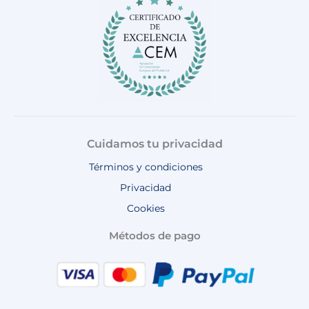
o
r
e
p
k
a
p
m
Cuidamos tu privacidad
Términos y condiciones
Privacidad
Cookies
Métodos de pago