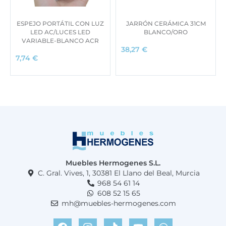
ESPEJO PORTÁTIL CON LUZ
JARRÓN CERÁMICA 31CM
LED AC/LUCES LED
BLANCO/ORO
VARIABLE-BLANCO ACR
38,27
€
7,74
€
Muebles Hermogenes S.L.
C. Gral. Vives, 1, 30381 El Llano del Beal, Murcia
968 54 61 14
608 52 15 65
mh@muebles-hermogenes.com
F
I
T
Y
W
a
n
i
o
h