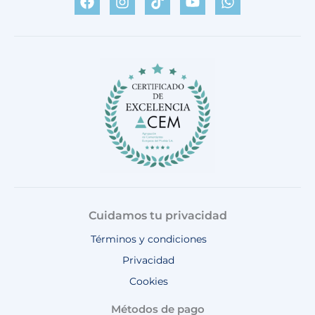
c
s
k
u
a
e
t
t
t
t
b
a
o
u
s
o
g
k
b
a
o
r
e
p
k
a
p
m
Cuidamos tu privacidad
Términos y condiciones
Privacidad
Cookies
Métodos de pago