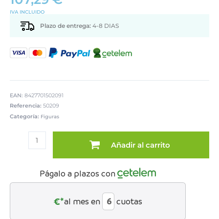
IVA INCLUIDO
Plazo de entrega:
4-8 DIAS
EAN:
8427701502091
Referencia:
50209
Categoría:
Figuras
FIGURA
PERRO
Añadir al carrito
RESINA
GRAFITI
C/BANDEJA
Págalo a plazos con
cantidad
€*
al mes en
cuotas