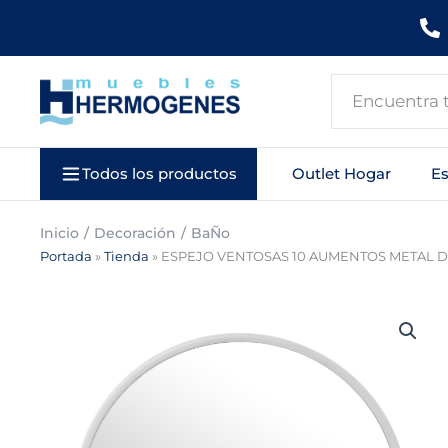
Ir
al
contenido
Search
...
Todos los productos
Outlet Hogar
E
Inicio
Decoración
BaÑo
Portada
»
Tienda
»
ESPEJO VENTOSAS 10 AUMENTOS METAL 