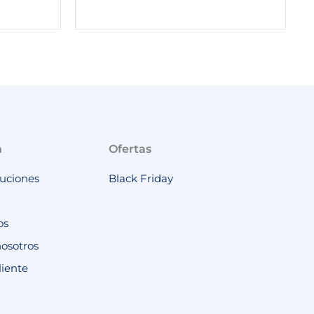
n
Ofertas
luciones
Black Friday
os
nosotros
liente