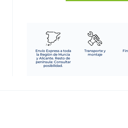
AUMENTOS
METAL
DORADO
DE
BAÑO
cantidad
Envío Express a toda
Transporte y
Fin
la Región de Murcia
montaje
y Alicante. Resto de
península: Consultar
posibilidad.