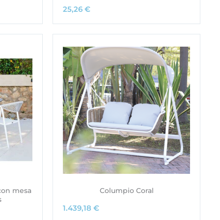
25,26
€
 con mesa
Columpio Coral
s
1.439,18
€