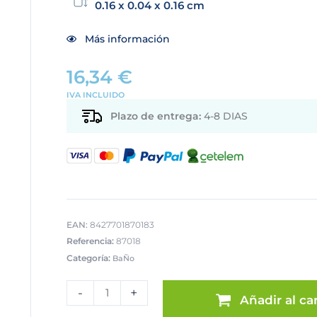
0.16 x 0.04 x 0.16 cm
Más información
16,34
€
IVA INCLUIDO
Plazo de entrega:
4-8 DIAS
EAN:
8427701870183
Referencia:
87018
Categoría:
BaÑo
ESPEJO
VENTOSAS
-
+
Añadir al car
10