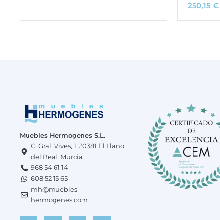
250,15
€
Muebles Hermogenes S.L.
C. Gral. Vives, 1, 30381 El Llano
del Beal, Murcia
968 54 61 14
608 52 15 65
mh@muebles-
hermogenes.com
F
W
I
T
Y