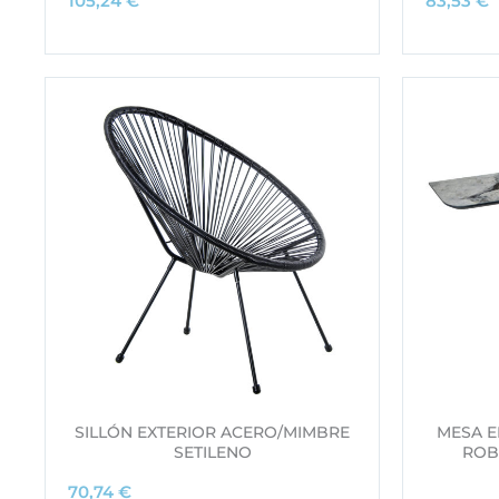
105,24
€
83,53
€
SILLÓN EXTERIOR ACERO/MIMBRE
MESA 
SETILENO
ROB
70,74
€