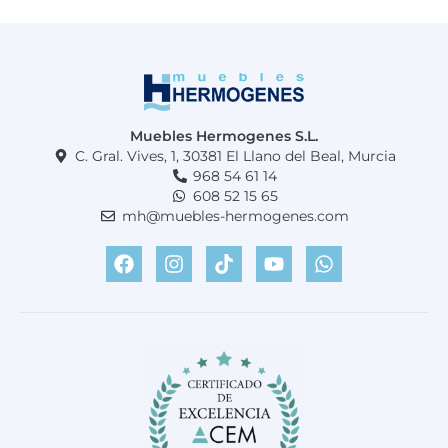
Muebles Hermogenes S.L.
C. Gral. Vives, 1, 30381 El Llano del Beal, Murcia
968 54 61 14
608 52 15 65
mh@muebles-hermogenes.com
F
I
T
Y
W
a
n
i
o
h
c
s
k
u
a
e
t
t
t
t
b
a
o
u
s
o
g
k
b
a
o
r
e
p
k
a
p
m