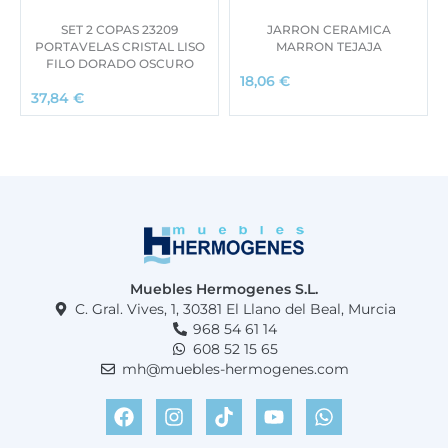
SET 2 COPAS 23209
JARRON CERAMICA
PORTAVELAS CRISTAL LISO
MARRON TEJAJA
FILO DORADO OSCURO
18,06
€
37,84
€
Muebles Hermogenes S.L.
C. Gral. Vives, 1, 30381 El Llano del Beal, Murcia
968 54 61 14
608 52 15 65
mh@muebles-hermogenes.com
F
I
T
Y
W
a
n
i
o
h
c
s
k
u
a