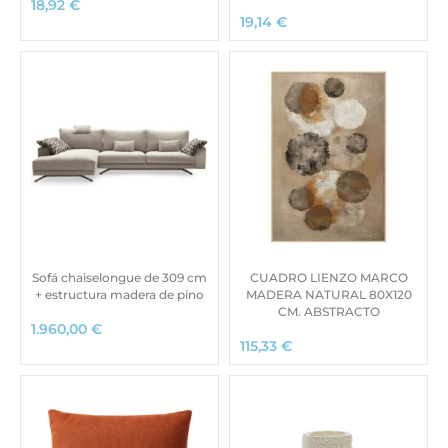
18,92
€
19,14
€
Sofá chaiselongue de 309 cm
CUADRO LIENZO MARCO
+ estructura madera de pino
MADERA NATURAL 80X120
CM. ABSTRACTO
1.960,00
€
115,33
€