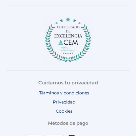
e
t
t
t
t
b
a
o
u
s
o
g
k
b
a
o
r
e
p
k
a
p
m
Cuidamos tu privacidad
Términos y condiciones
Privacidad
Cookies
Métodos de pago