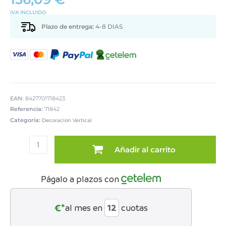
IVA INCLUIDO
Plazo de entrega:
4-8 DIAS
EAN:
8427701718423
Referencia:
71842
Categoría:
Decoracion Vertical
ESPEJO
METAL
Añadir al carrito
NEGRO
100X100CM
RREDONDO
Págalo a plazos con
cantidad
€*
al mes en
cuotas