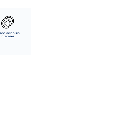
anciación sin
intereses