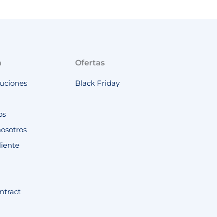
n
Ofertas
luciones
Black Friday
os
nosotros
liente
ntract