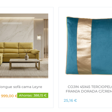
longue sofá cama Leyre
COJIN 45X45 TERCIOPEL
FRANJA DORADA C/CRE
E
E
999,00
€
Ahorras: 388,15 €
l
l
25,16
€
p
p
r
r