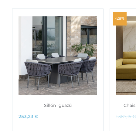
-28%
Sillón Iguazú
Chais
253,23
€
1.387,15
€