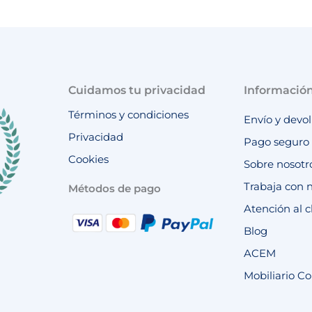
7
€
,
.
1
5
€
Cuidamos tu privacidad
Informació
.
Términos y condiciones
Envío y devo
Privacidad
Pago seguro
Cookies
Sobre nosotr
Trabaja con 
Métodos de pago
Atención al c
Blog
ACEM
Mobiliario Co