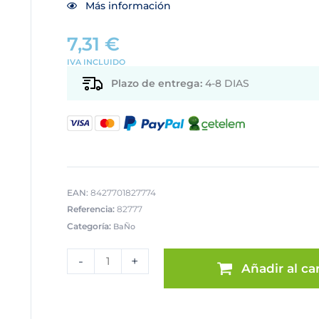
Más información
7,31
€
IVA INCLUIDO
Plazo de entrega:
4-8 DIAS
EAN:
8427701827774
Referencia:
82777
Categoría:
BaÑo
ESCOBILLERO
METAL
-
+
Añadir al car
BLANCOTAL
NEGRO
cantidad