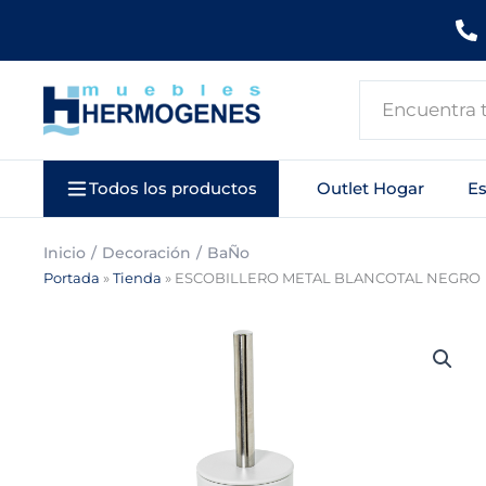
Ir
al
contenido
Search
...
Todos los productos
Outlet Hogar
E
Inicio
Decoración
BaÑo
Portada
»
Tienda
»
ESCOBILLERO METAL BLANCOTAL NEGRO