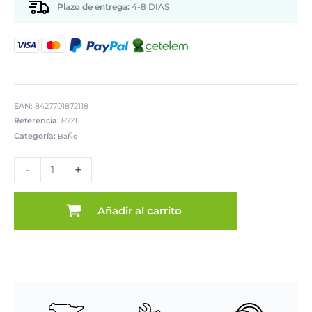
Plazo de entrega:
4-8 DIAS
EAN:
8427701872118
Referencia:
87211
Categoría:
BaÑo
ESCOBILLERO
BAÑO
-
+
ACRÍLICICO
GRA
cantidad
Añadir al carrito