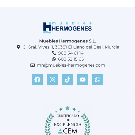
Muebles Hermogenes S.L.
C. Gral. Vives, 1, 30381 El Llano del Beal, Murcia
968 54 61 14
608 52 15 65
mh@muebles-hermogenes.com
F
I
T
Y
W
a
n
i
o
h
c
s
k
u
a
e
t
t
t
t
b
a
o
u
s
o
g
k
b
a
o
r
e
p
k
a
p
m