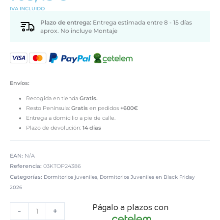
IVA INCLUIDO
Plazo de entrega:
Entrega estimada entre 8 - 15 días
aprox. No incluye Montaje
Envíos:
Recogida en tienda
Gratis.
Resto Península:
Gratis
en pedidos
+600€
Entrega a domicilio a pie de calle.
Plazo de devolución:
14 días
EAN:
N/A
Referencia:
03KTOP24386
Categorías:
,
Dormitorios juveniles
Dormitorios Juveniles en Black Friday
2026
Dormitorio
Págalo a plazos con
juvenil
-
+
blanco/natural