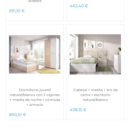
arrastre
462,40
€
291,10
€
Dormitorio juvenil
Cabezal + mesita + aro de
natural/blanco con 2 cajones
cama + escritorio
+ mesita de noche + cómoda
natural/blanco
+ armario
438,15
€
890,10
€