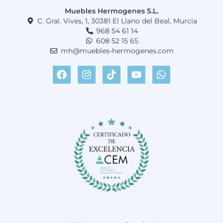
Muebles Hermogenes S.L.
C. Gral. Vives, 1, 30381 El Llano del Beal, Murcia
968 54 61 14
608 52 15 65
mh@muebles-hermogenes.com
F
I
T
Y
W
a
n
i
o
h
c
s
k
u
a
e
t
t
t
t
b
a
o
u
s
o
g
k
b
a
o
r
e
p
k
a
p
m