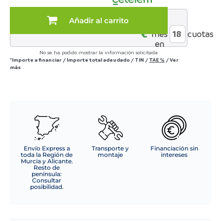
con
cama
Añadir al carrito
al
+
€*
mes
cuotas
mesita
en
+
No se ha podido mostrar la información solicitada
escritorio
*Importe a financiar
/
Importe total adeudado
/
TIN
/
TAE
%
/
Ver
cantidad
más
Envío Express a
Transporte y
Financiación sin
toda la Región de
montaje
intereses
Murcia y Alicante.
Resto de
península:
Consultar
posibilidad.