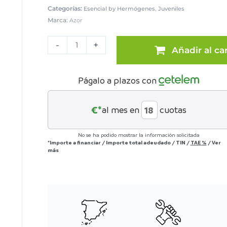
Categorías:
,
Esencial by Hermógenes
Juveniles
Marca:
Azor
Dormitorio
juvenil
-
+
Añadir al car
blanco/bambú
cantidad
Págalo a plazos con
€*
al mes en
cuotas
No se ha podido mostrar la información solicitada
*Importe a financiar
/
Importe total adeudado
/
TIN
/
TAE
%
/
Ver
más