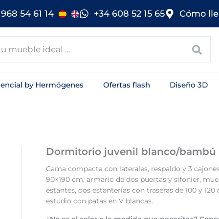
968 54 61 14
+34 608 52 15 65
Cómo lle
sencial by Hermógenes
Ofertas flash
Diseño 3D
Dormitorio juvenil blanco/bambú
Cama compacta con laterales, respaldo y 3 cajone
90×190 cm, armario de dos puertas y sifonier, mue
estantes, dos estanterías con traseras de 100 y 12
estudio con patas en V blancas.
¿No es el color o la medida que necesitas? Cons