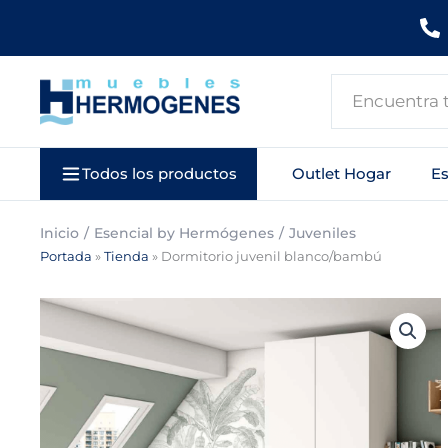
Ir
al
contenido
Search
...
Todos los productos
Outlet Hogar
E
Inicio
Esencial by Hermógenes
Juveniles
Portada
»
Tienda
»
Dormitorio juvenil blanco/bambú