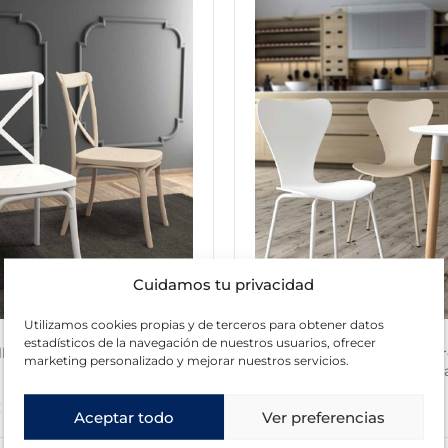
Cuidamos tu privacidad
Utilizamos cookies propias y de terceros para obtener datos
estadísticos de la navegación de nuestros usuarios, ofrecer
illas Roma de polipropileno
Pack de 4 sillas de polip
marketing personalizado y mejorar nuestros servicios.
apilables
Berna patas metálicas 
€
242,00
€
Aceptar todo
Ver preferencias