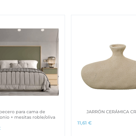
becero para cama de
JARRÓN CERÁMICA C
nio + mesitas roble/oliva
11,61
€
€