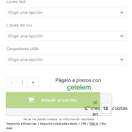
de
Luces led
matrimonio
completo
roble/arena/blanco
poro/grafito
Llaves de luz
poro
cantidad
Cargadores USB
Págalo a plazos con
-
+
Añadir al carrito
al
€*
mes
cuotas
en
No se ha podido mostrar la información solicitada
*Importe a financiar
/
Importe total adeudado
/
TIN
/
TAE
%
/
Ver
más