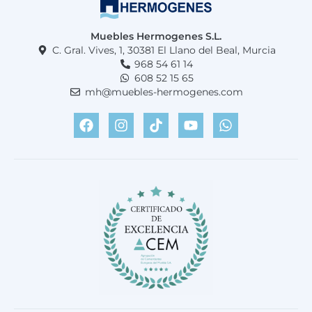
Muebles Hermogenes S.L.
C. Gral. Vives, 1, 30381 El Llano del Beal, Murcia
968 54 61 14
608 52 15 65
mh@muebles-hermogenes.com
F
I
T
Y
W
a
n
i
o
h
c
s
k
u
a
e
t
t
t
t
b
a
o
u
s
o
g
k
b
a
o
r
e
p
k
a
p
m