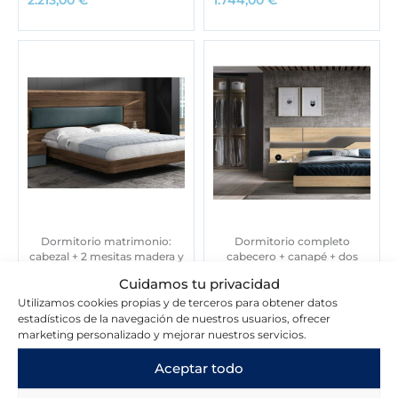
Dormitorio matrimonio:
Dormitorio completo
cabezal + 2 mesitas madera y
cabecero + canapé + dos
tapizado
mesitas + cómoda en
Cuidamos tu privacidad
madera arios/pizarra
Utilizamos cookies propias y de terceros para obtener datos
1.346,00
€
1.989,00
€
estadísticos de la navegación de nuestros usuarios, ofrecer
marketing personalizado y mejorar nuestros servicios.
Aceptar todo