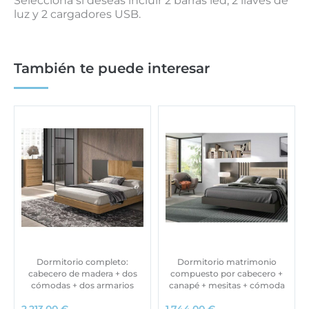
Selecciona si deseas incluir 2 barras led, 2 llaves de
luz y 2 cargadores USB.
También te puede interesar
Dormitorio completo:
Dormitorio matrimonio
cabecero de madera + dos
compuesto por cabecero +
cómodas + dos armarios
canapé + mesitas + cómoda
2.213,00
€
1.744,00
€