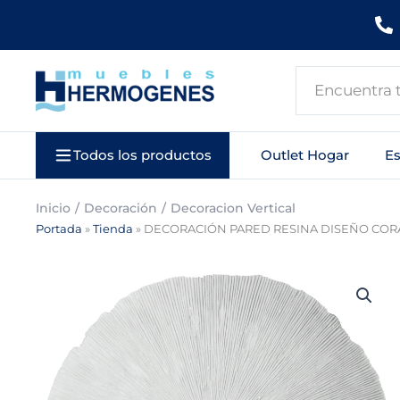
Ir
al
contenido
Search
...
Todos los productos
Outlet Hogar
E
Inicio
Decoración
Decoracion Vertical
Portada
»
Tienda
»
DECORACIÓN PARED RESINA DISEÑO COR