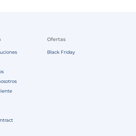
n
Ofertas
luciones
Black Friday
os
nosotros
liente
ntract