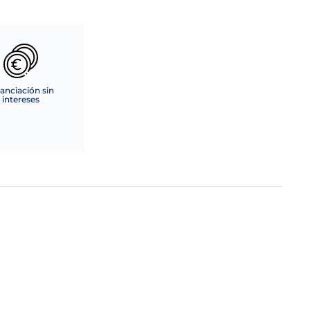
anciación sin
intereses