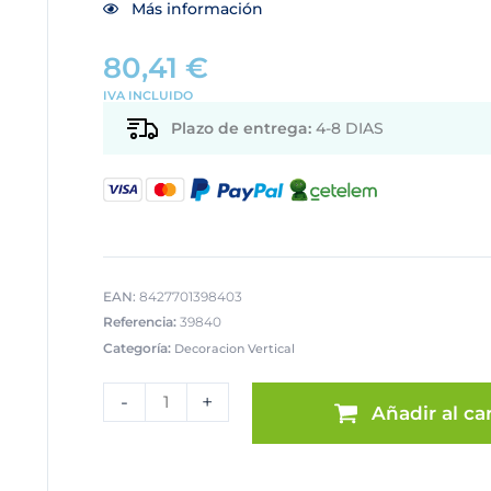
Más información
80,41
€
IVA INCLUIDO
Plazo de entrega:
4-8 DIAS
EAN:
8427701398403
Referencia:
39840
Categoría:
Decoracion Vertical
DECORACIÓN
PARED
-
+
Añadir al car
RESINA
DISEÑO
CORAL