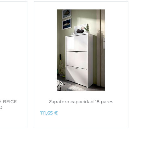
 BEIGE
Zapatero capacidad 18 pares
O
111,65
€