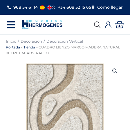
Ir
968 54 61 14
+34 608 52 15 65
Cómo llegar
al
contenido
Car
Inicio
Decoración
Decoracion Vertical
Portada
»
Tienda
»
CUADRO LIENZO MARCO MADERA NATURAL
80X120 CM. ABSTRACTO