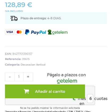
128,89
€
IVA INCLUIDO
Plazo de entrega:
4-8 DIAS
EAN:
8427701396157
Referencia:
39615
Categoría:
Decoracion Vertical
CUADRO
Págalo a plazos con
LIENZO
-
+
MARCO
MADERA
NATURAL
Añadir al carrito
al
80X120
€*
mes
cuotas
CM.
en
ABSTRACTO
No se ha podido mostrar la información solicitada
cantidad
*Importe a financiar
/
Importe total adeudado
/
TIN
/
TAE
%
/
Ver