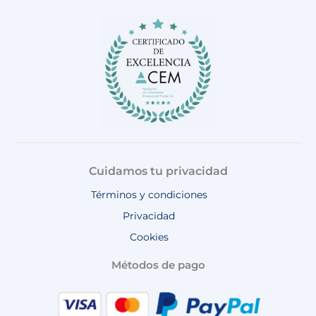
o
g
k
b
a
o
r
e
p
k
a
p
m
Cuidamos tu privacidad
Términos y condiciones
Privacidad
Cookies
Métodos de pago