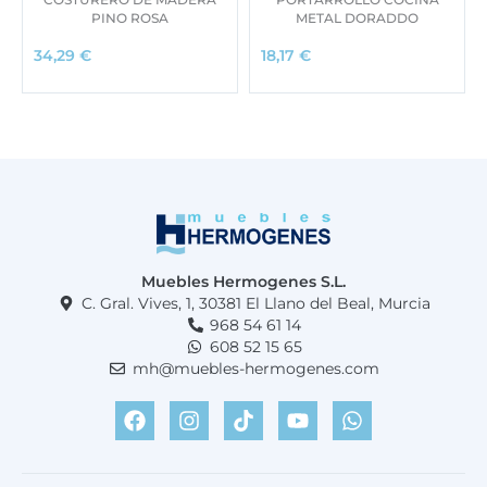
PINO ROSA
METAL DORADDO
34,29
€
18,17
€
Muebles Hermogenes S.L.
C. Gral. Vives, 1, 30381 El Llano del Beal, Murcia
968 54 61 14
608 52 15 65
mh@muebles-hermogenes.com
F
I
T
Y
W
a
n
i
o
h
c
s
k
u
a
e
t
t
t
t
b
a
o
u
s