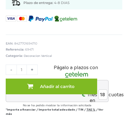
Plazo de entrega:
4-8 DIAS
EAN:
8427701694710
Referencia:
69471
Categoría:
Decoracion Vertical
CUADRO
Págalo a plazos con
LIENZO
-
+
IMPRESO
ABSTRACTO
cantidad
Añadir al carrito
al
€*
mes
cuotas
en
No se ha podido mostrar la información solicitada
*Importe a financiar
/
Importe total adeudado
/
TIN
/
TAE
%
/
Ver
más