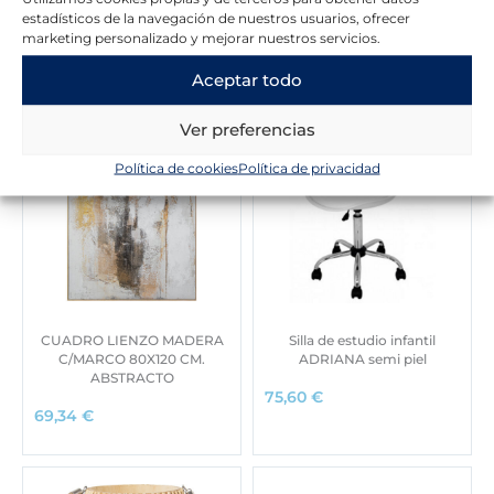
estadísticos de la navegación de nuestros usuarios, ofrecer
Novedades en la tienda
marketing personalizado y mejorar nuestros servicios.
Aceptar todo
Ver preferencias
Política de cookies
Política de privacidad
CUADRO LIENZO MADERA
Silla de estudio infantil
C/MARCO 80X120 CM.
ADRIANA semi piel
ABSTRACTO
75,60
€
69,34
€