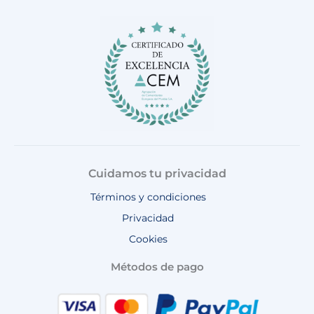
b
a
o
u
s
o
g
k
b
a
o
r
e
p
k
a
p
m
Cuidamos tu privacidad
Términos y condiciones
Privacidad
Cookies
Métodos de pago