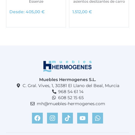
Essenze
asientos deslizantes de carro
Desde:
405,00
€
1.512,00
€
Muebles Hermogenes S.L.
C. Gral. Vives, 1, 30381 El Llano del Beal, Murcia
968 54 61 14
608 52 15 65
mh@muebles-hermogenes.com
F
I
T
Y
W
a
n
i
o
h
c
s
k
u
a
e
t
t
t
t