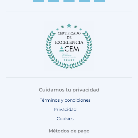
c
s
k
u
a
e
t
t
t
t
b
a
o
u
s
o
g
k
b
a
o
r
e
p
k
a
p
m
Cuidamos tu privacidad
Términos y condiciones
Privacidad
Cookies
Métodos de pago