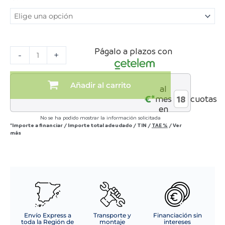
TV
con
módulo
superior
estilo
Págalo a plazos con
-
+
nórdico
cantidad
Añadir al carrito
al
€*
mes
cuotas
en
No se ha podido mostrar la información solicitada
*Importe a financiar
/
Importe total adeudado
/
TIN
/
TAE
%
/
Ver
más
Envío Express a
Transporte y
Financiación sin
toda la Región de
montaje
intereses