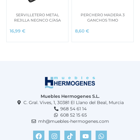
SERVILLETERO METAL
PERCHERO MADERA 3
REJILLA NEGNCO C/ASA
GANCHOS TIMO
16,99
€
8,60
€
Muebles Hermogenes S.L.
C. Gral. Vives, 1, 30381 El Llano del Beal, Murcia
968 54 61 14
608 52 15 65
mh@muebles-hermogenes.com
F
I
T
Y
W
a
n
i
o
h