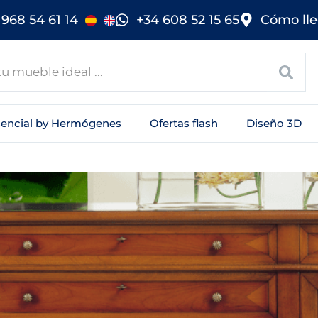
968 54 61 14
+34 608 52 15 65
Cómo lle
sencial by Hermógenes
Ofertas flash
Diseño 3D