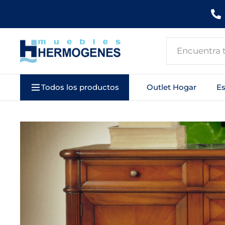
Ir
al
contenido
Search
...
Todos los productos
Outlet Hogar
E