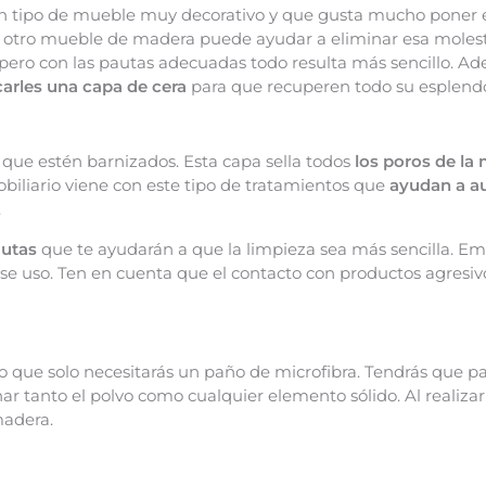
 tipo de mueble muy decorativo y que gusta mucho poner en 
r otro mueble de madera puede ayudar a eliminar esa mole
ero con las pautas adecuadas todo resulta más sencillo. Ade
carles una capa de cera
para que recuperen todo su esplendo
r que estén barnizados. Esta capa sella todos
los poros de la
obiliario viene con este tipo de tratamientos que
ayudan a a
.
autas
que te ayudarán a que la limpieza sea más sencilla. E
ese uso. Ten en cuenta que el contacto con productos agresi
 lo que solo necesitarás un paño de microfibra. Tendrás que pa
inar tanto el polvo como cualquier elemento sólido. Al realiza
madera.