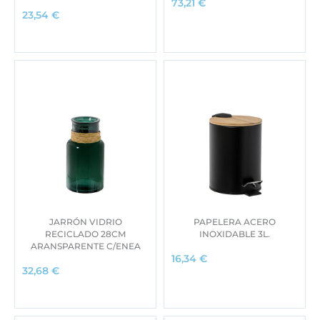
73,21
€
23,54
€
JARRÓN VIDRIO
PAPELERA ACERO
RECICLADO 28CM
INOXIDABLE 3L.
ARANSPARENTE C/ENEA
16,34
€
32,68
€