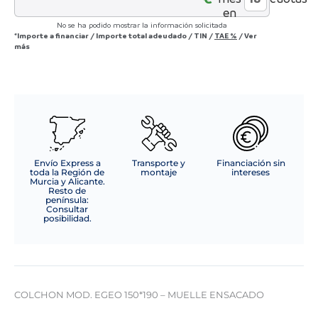
ENSACADO
en
cantidad
No se ha podido mostrar la información solicitada
*Importe a financiar
/
Importe total adeudado
/
TIN
/
TAE
%
/
Ver
más
Envío Express a
Transporte y
Financiación sin
toda la Región de
montaje
intereses
Murcia y Alicante.
Resto de
península:
Consultar
posibilidad.
COLCHON MOD. EGEO 150*190 – MUELLE ENSACADO