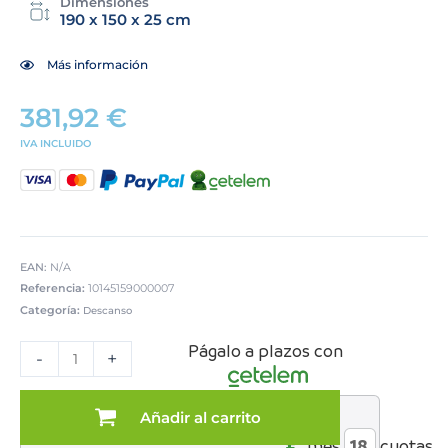
Dimensiones
190 x 150 x 25 cm
Más información
381,92
€
IVA INCLUIDO
EAN:
N/A
Referencia:
10145159000007
Categoría:
Descanso
COLCHON
Págalo a plazos con
MOD.
-
+
EGEO
150*190
-
Añadir al carrito
al
MUELLE
€*
mes
cuotas