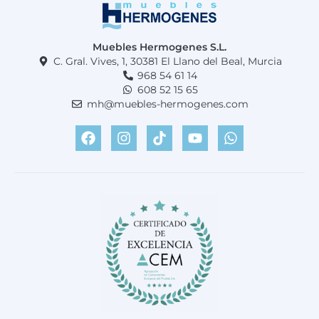
Muebles Hermogenes S.L.
C. Gral. Vives, 1, 30381 El Llano del Beal, Murcia
968 54 61 14
608 52 15 65
mh@muebles-hermogenes.com
F
I
T
Y
W
a
n
i
o
h
c
s
k
u
a
e
t
t
t
t
b
a
o
u
s
o
g
k
b
a
o
r
e
p
k
a
p
m